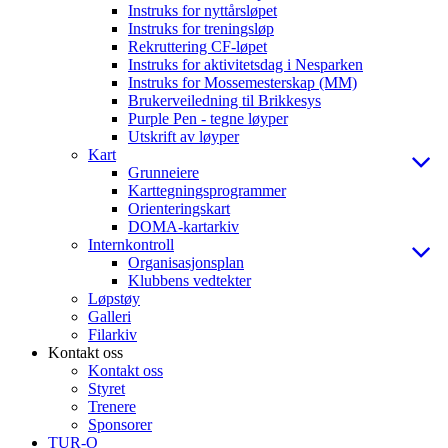
Instruks for nyttårsløpet
Instruks for treningsløp
Rekruttering CF-løpet
Instruks for aktivitetsdag i Nesparken
Instruks for Mossemesterskap (MM)
Brukerveiledning til Brikkesys
Purple Pen - tegne løyper
Utskrift av løyper
Kart
Grunneiere
Karttegningsprogrammer
Orienteringskart
DOMA-kartarkiv
Internkontroll
Organisasjonsplan
Klubbens vedtekter
Løpstøy
Galleri
Filarkiv
Kontakt oss
Kontakt oss
Styret
Trenere
Sponsorer
TUR-O