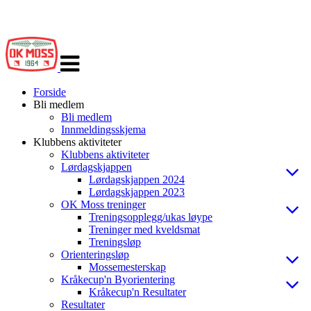
Veksle
navigasjon
Forside
Bli medlem
Bli medlem
Innmeldingsskjema
Klubbens aktiviteter
Klubbens aktiviteter
Lørdagskjappen
Lørdagskjappen 2024
Lørdagskjappen 2023
OK Moss treninger
Treningsopplegg/ukas løype
Treninger med kveldsmat
Treningsløp
Orienteringsløp
Mossemesterskap
Kråkecup'n Byorientering
Kråkecup'n Resultater
Resultater