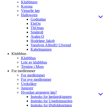
Klubbturer
Korona
Virtuelle løp
Halloween
Godnattas
ElgOn
ThOmas
Småtroll
Arakn-O
Hodeløse Jakob
Varulven AlfredO Ulverud
Kabelmannen
Klubbhus
Klubbhus
Leie av klubbhus
Trening i Moss
For medlemmer
For medlemmer
For nye medlemmer
Urokråker
Juniorer
Hvordan arrangere løp?
Instruks for lørdagskjappen
Instruks for Ungdomsserien
Instruks for Østfoldsprinten