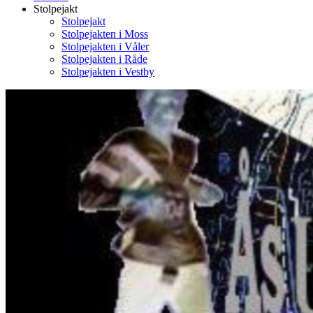
Stolpejakt
Stolpejakt
Stolpejakten i Moss
Stolpejakten i Våler
Stolpejakten i Råde
Stolpejakten i Vestby