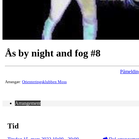
Ås by night and fog #8
Påmeldin
Arrangør:
Orienteringsklubben Moss
Arrangement
Tid