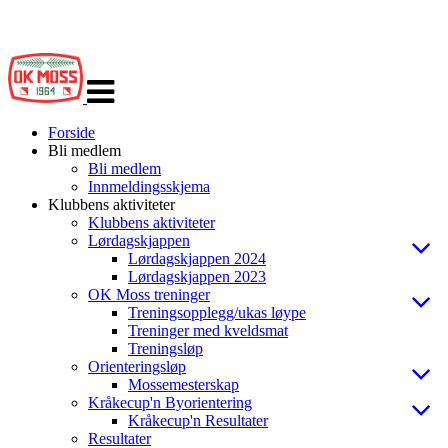
Veksle
navigasjon
Forside
Bli medlem
Bli medlem
Innmeldingsskjema
Klubbens aktiviteter
Klubbens aktiviteter
Lørdagskjappen
Lørdagskjappen 2024
Lørdagskjappen 2023
OK Moss treninger
Treningsopplegg/ukas løype
Treninger med kveldsmat
Treningsløp
Orienteringsløp
Mossemesterskap
Kråkecup'n Byorientering
Kråkecup'n Resultater
Resultater