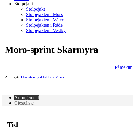
Stolpejakt
Stolpejakt
Stolpejakten i Moss
Stolpejakten i Våler
Stolpejakten i Råde
Stolpejakten i Vestby
Moro-sprint Skarmyra
Påmeldin
Arrangør:
Orienteringsklubben Moss
Arrangement
Gjesteliste
Tid