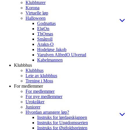
Klubbturer
Korona
Virtuelle løp
Halloween
Godnattas
ElgOn
ThOmas
Småtroll
Arakn-O
Hodeløse Jakob
Varulven AlfredO Ulverud
Kabelmannen
Klubbhus
Klubbhus
Leie av klubbhus
Trening i Moss
For medlemmer
For medlemmer
For nye medlemmer
Urokråker
Juniorer
Hvordan arrangere løp?
Instruks for lørdagskjappen
Instruks for Ungdomsserien
Instruks for Østfoldsprinten