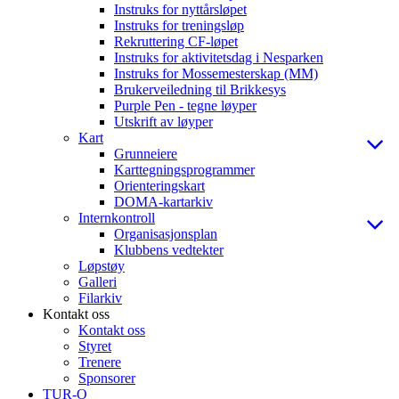
Instruks for nyttårsløpet
Instruks for treningsløp
Rekruttering CF-løpet
Instruks for aktivitetsdag i Nesparken
Instruks for Mossemesterskap (MM)
Brukerveiledning til Brikkesys
Purple Pen - tegne løyper
Utskrift av løyper
Kart
Grunneiere
Karttegningsprogrammer
Orienteringskart
DOMA-kartarkiv
Internkontroll
Organisasjonsplan
Klubbens vedtekter
Løpstøy
Galleri
Filarkiv
Kontakt oss
Kontakt oss
Styret
Trenere
Sponsorer
TUR-O