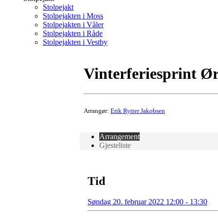
Stolpejakt
Stolpejakten i Moss
Stolpejakten i Våler
Stolpejakten i Råde
Stolpejakten i Vestby
Vinterferiesprint Ø
Arrangør:
Erik Rytter Jakobsen
Arrangement
Gjesteliste
Tid
Søndag 20. februar 2022 12:00 - 13:30