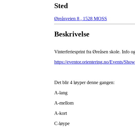
Sted
Øreåsveien 8
,
1528 MOSS
Beskrivelse
Vinterferiesprint fra Øreåsen skole. Info 
https://eventor.orientering.no/Events/Sho
Det blir 4 løyper denne gangen:
A-lang
A-mellom
A-kort
C-løype