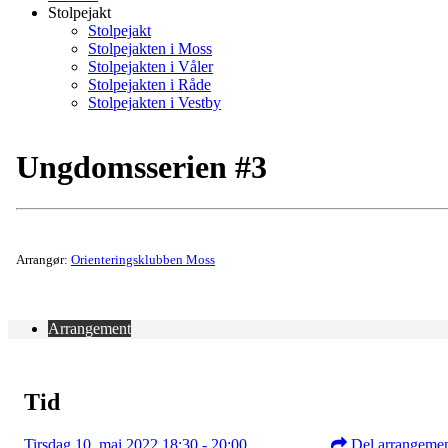
Stolpejakt
Stolpejakt
Stolpejakten i Moss
Stolpejakten i Våler
Stolpejakten i Råde
Stolpejakten i Vestby
Ungdomsserien #3
Arrangør:
Orienteringsklubben Moss
Arrangement
Tid
Tirsdag 10. mai 2022 18:30 - 20:00
Del arrangeme