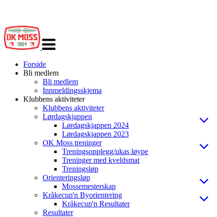
Veksle
navigasjon
Forside
Bli medlem
Bli medlem
Innmeldingsskjema
Klubbens aktiviteter
Klubbens aktiviteter
Lørdagskjappen
Lørdagskjappen 2024
Lørdagskjappen 2023
OK Moss treninger
Treningsopplegg/ukas løype
Treninger med kveldsmat
Treningsløp
Orienteringsløp
Mossemesterskap
Kråkecup'n Byorientering
Kråkecup'n Resultater
Resultater