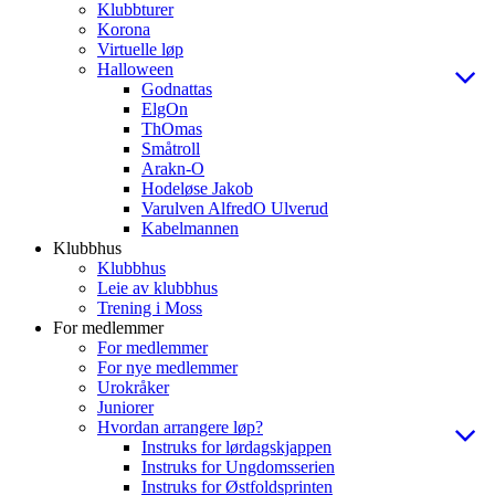
Klubbturer
Korona
Virtuelle løp
Halloween
Godnattas
ElgOn
ThOmas
Småtroll
Arakn-O
Hodeløse Jakob
Varulven AlfredO Ulverud
Kabelmannen
Klubbhus
Klubbhus
Leie av klubbhus
Trening i Moss
For medlemmer
For medlemmer
For nye medlemmer
Urokråker
Juniorer
Hvordan arrangere løp?
Instruks for lørdagskjappen
Instruks for Ungdomsserien
Instruks for Østfoldsprinten