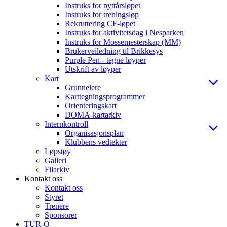
Instruks for nyttårsløpet
Instruks for treningsløp
Rekruttering CF-løpet
Instruks for aktivitetsdag i Nesparken
Instruks for Mossemesterskap (MM)
Brukerveiledning til Brikkesys
Purple Pen - tegne løyper
Utskrift av løyper
Kart
Grunneiere
Karttegningsprogrammer
Orienteringskart
DOMA-kartarkiv
Internkontroll
Organisasjonsplan
Klubbens vedtekter
Løpstøy
Galleri
Filarkiv
Kontakt oss
Kontakt oss
Styret
Trenere
Sponsorer
TUR-O