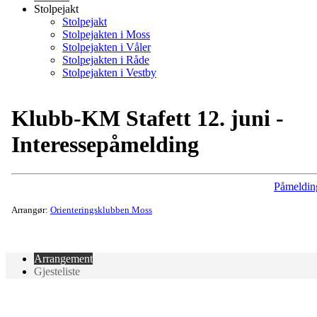
Stolpejakt
Stolpejakt
Stolpejakten i Moss
Stolpejakten i Våler
Stolpejakten i Råde
Stolpejakten i Vestby
Klubb-KM Stafett 12. juni -
Interessepåmelding
Påmeldin
Arrangør:
Orienteringsklubben Moss
Arrangement
Gjesteliste