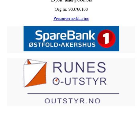
E-post: leder@ok-moss
Org.nr. 983766188
Personvernerklæring