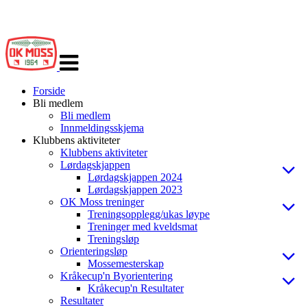
Veksle
navigasjon
Forside
Bli medlem
Bli medlem
Innmeldingsskjema
Klubbens aktiviteter
Klubbens aktiviteter
Lørdagskjappen
Lørdagskjappen 2024
Lørdagskjappen 2023
OK Moss treninger
Treningsopplegg/ukas løype
Treninger med kveldsmat
Treningsløp
Orienteringsløp
Mossemesterskap
Kråkecup'n Byorientering
Kråkecup'n Resultater
Resultater