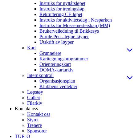
Instruks for nyttårsløpet
Instruks for treningsløp
Rekruttering CF-løpet
Instruks for aktivitetsdag i Nesparken
Instruks for Mossemesterskap (MM)
Brukerveiledning til Brikkesys
Purple Pen - tegne løyper
Utskrift av løyper
Kart
Grunneiere
Karttegningsprogrammer
Orienteringskart
DOMA-kartarkiv
Internkontroll
Organisasjonsplan
Klubbens vedtekter
Løpstøy
Galleri
Filarkiv
Kontakt oss
Kontakt oss
Styret
Trenere
Sponsorer
TUR-O