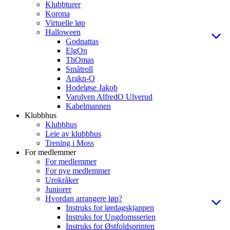
Klubbturer
Korona
Virtuelle løp
Halloween
Godnattas
ElgOn
ThOmas
Småtroll
Arakn-O
Hodeløse Jakob
Varulven AlfredO Ulverud
Kabelmannen
Klubbhus
Klubbhus
Leie av klubbhus
Trening i Moss
For medlemmer
For medlemmer
For nye medlemmer
Urokråker
Juniorer
Hvordan arrangere løp?
Instruks for lørdagskjappen
Instruks for Ungdomsserien
Instruks for Østfoldsprinten