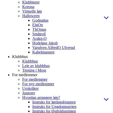
Klubbturer
Korona
Virtuelle løp
Halloween
Godnattas
ElgOn
ThOmas
Småtroll
Arakn-O
Hodeløse Jakob
Varulven AlfredO Ulverud
Kabelmannen
Klubbhus
Klubbhus
Leie av klubbhus
Trening i Moss
For medlemmer
For medlemmer
For nye medlemmer
Urokråker
Juniorer
Hvordan arrangere løp?
Instruks for lørdagskjappen
Instruks for Ungdomsserien
Instruks for Østfoldsprinten