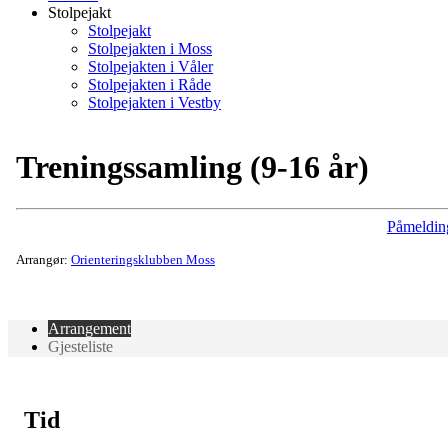
Stolpejakt
Stolpejakt
Stolpejakten i Moss
Stolpejakten i Våler
Stolpejakten i Råde
Stolpejakten i Vestby
Treningssamling (9-16 år)
Påmeldin
Arrangør:
Orienteringsklubben Moss
Arrangement
Gjesteliste
Tid