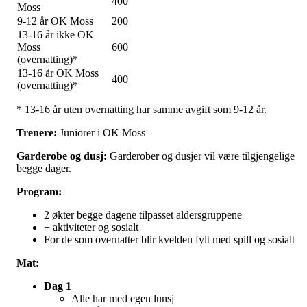
400
Moss
9-12 år OK Moss
200
13-16 år ikke OK
Moss
600
(overnatting)*
13-16 år OK Moss
400
(overnatting)*
* 13-16 år uten overnatting har samme avgift som 9-12 år.
Trenere:
Juniorer i OK Moss
Garderobe og dusj:
Garderober og dusjer vil være tilgjengelige
begge dager.
Program:
2 økter begge dagene tilpasset aldersgruppene
+ aktiviteter og sosialt
For de som overnatter blir kvelden fylt med spill og sosialt
Mat:
Dag 1
Alle har med egen lunsj