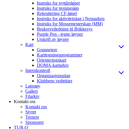
Instruks for nyttårsløpet
Instruks for treningsløp
Rekruttering CF-løpet
Instruks for aktivitetsdag i Nesparken
Instruks for Mossemesterskap (MM)
Brukerveiledning til Brikkesys
Purple Pen - tegne løyper
Utskrift av løyper
Kart
Grunneiere
Karttegningsprogrammer
Orienteringskart
DOMA-kartarkiv
Internkontroll
Organisasjonsplan
Klubbens vedtekter
Løpstøy
Galleri
Filarkiv
Kontakt oss
Kontakt oss
Styret
Trenere
Sponsorer
TUR-O