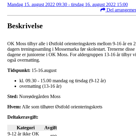
Mandag 15. august 2022 09:30 - tirsdag 16. august 2022 15:00
Del arrangeme
Beskrivelse
OK Moss tilbyr alle i Østfold orienteringskrets mellom 9-16 år en 2
dagers treningssamling i Mossemarka før skolestart. Trenerne disse
dagene er juniorene i OK Moss. For aldergruppen 13-16 år tilbyr v
også overnatting.
Tidspunkt:
15-16.august
kl. 09.30 - 15.00 mandag og tirsdag (9-12 år)
overnatting (13-16 år)
Sted:
Noreødegården Moss
Hvem:
Alle som tilhører Østfold orienteringskrets
Deltakeravgift:
Kategori
Avgift
9-12 år ikke OK