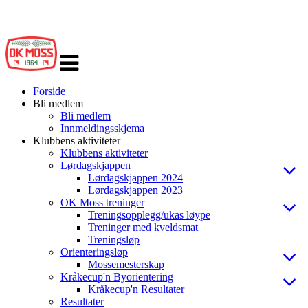
Veksle
navigasjon
Forside
Bli medlem
Bli medlem
Innmeldingsskjema
Klubbens aktiviteter
Klubbens aktiviteter
Lørdagskjappen
Lørdagskjappen 2024
Lørdagskjappen 2023
OK Moss treninger
Treningsopplegg/ukas løype
Treninger med kveldsmat
Treningsløp
Orienteringsløp
Mossemesterskap
Kråkecup'n Byorientering
Kråkecup'n Resultater
Resultater