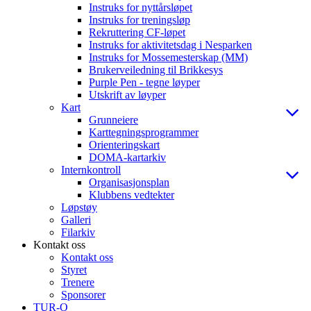
Instruks for nyttårsløpet
Instruks for treningsløp
Rekruttering CF-løpet
Instruks for aktivitetsdag i Nesparken
Instruks for Mossemesterskap (MM)
Brukerveiledning til Brikkesys
Purple Pen - tegne løyper
Utskrift av løyper
Kart
Grunneiere
Karttegningsprogrammer
Orienteringskart
DOMA-kartarkiv
Internkontroll
Organisasjonsplan
Klubbens vedtekter
Løpstøy
Galleri
Filarkiv
Kontakt oss
Kontakt oss
Styret
Trenere
Sponsorer
TUR-O