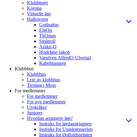
Klubbturer
Korona
Virtuelle løp
Halloween
Godnattas
ElgOn
ThOmas
Småtroll
Arakn-O
Hodeløse Jakob
Varulven AlfredO Ulverud
Kabelmannen
Klubbhus
Klubbhus
Leie av klubbhus
Trening i Moss
For medlemmer
For medlemmer
For nye medlemmer
Urokråker
Juniorer
Hvordan arrangere løp?
Instruks for lørdagskjappen
Instruks for Ungdomsserien
Instruks for Østfoldsprinten