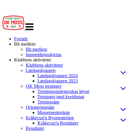
Veksle
navigasjon
Forside
Bli medlem
Bli medlem
Innmeldingsskjema
Klubbens aktiviteter
Klubbens aktiviteter
Lørdagskjappen
Lørdagskjappen 2024
Lørdagskjappen 2023
OK Moss treninger
Treningsopplegg/ukas løype
Treninger med kveldsmat
Treningsløp
Orienteringsløp
Mossemesterskap
Kråkecup'n Byorientering
Kråkecup'n Resultater
Resultater