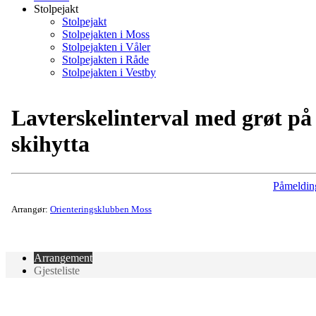
Stolpejakt
Stolpejakt
Stolpejakten i Moss
Stolpejakten i Våler
Stolpejakten i Råde
Stolpejakten i Vestby
Lavterskelinterval med grøt på
skihytta
Påmeldin
Arrangør:
Orienteringsklubben Moss
Arrangement
Gjesteliste