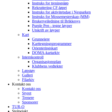
Instruks for treningsløp
Rekruttering CF-løpet
Instruks for aktivitetsdag i Nesparken
Instruks for Mossemesterskap (MM)
Brukerveiledning til Brikkesys
Purple Pen - tegne løyper
Utskrift av løyper
Kart
Grunneiere
Karttegningsprogrammer
Orienteringskart
DOMA-kartarkiv
Internkontroll
Organisasjonsplan
Klubbens vedtekter
Løpstøy
Galleri
Filarkiv
Kontakt oss
Kontakt oss
Styret
Trenere
Sponsorer
TUR-O
Stolpejakt