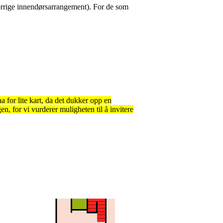
forrige innendørsarrangement). For de som
a for lite kart, da det dukker opp en
, for vi vurderer muligheten til å invitere