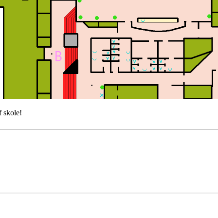
f skole!