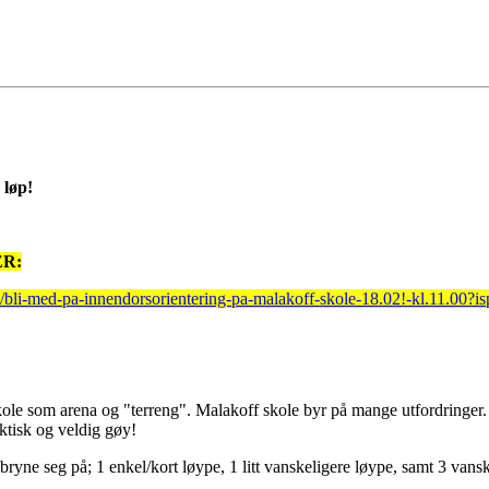
 løp!
ER:
bli-med-pa-innendorsorientering-pa-malakoff-skole-18.02!-kl.11.00?i
ole som arena og "terreng". Malakoff skole byr på mange utfordringer. 
ektisk og veldig gøy!
bryne seg på; 1 enkel/kort løype, 1 litt vanskeligere løype, samt 3 vansk