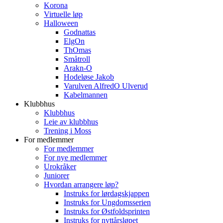
Korona
Virtuelle løp
Halloween
Godnattas
ElgOn
ThOmas
Småtroll
Arakn-O
Hodeløse Jakob
Varulven AlfredO Ulverud
Kabelmannen
Klubbhus
Klubbhus
Leie av klubbhus
Trening i Moss
For medlemmer
For medlemmer
For nye medlemmer
Urokråker
Juniorer
Hvordan arrangere løp?
Instruks for lørdagskjappen
Instruks for Ungdomsserien
Instruks for Østfoldsprinten
Instruks for nyttårsløpet