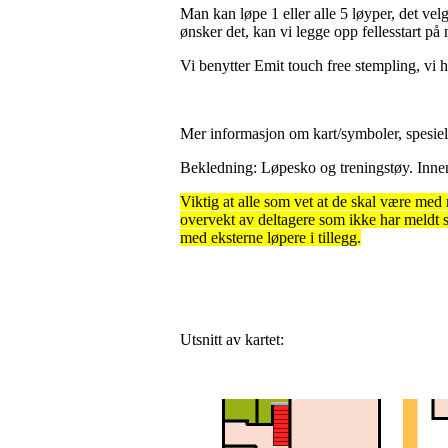
Man kan løpe 1 eller alle 5 løyper, det ve
ønsker det, kan vi legge opp fellesstart på
Vi benytter Emit touch free stempling, vi ha
Mer informasjon om kart/symboler, spesielle
Bekledning: Løpesko og treningstøy. Inne
Viktig at alle som vet at de skal være med 
overvekt av deltagere som ikke har meldt s
med eksterne løpere i tillegg.
Utsnitt av kartet: