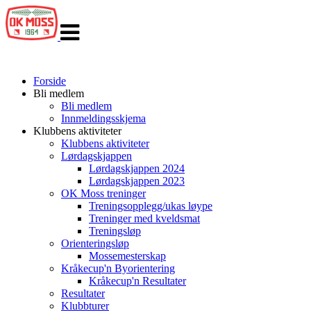
Veksle
navigasjon
Forside
Bli medlem
Bli medlem
Innmeldingsskjema
Klubbens aktiviteter
Klubbens aktiviteter
Lørdagskjappen
Lørdagskjappen 2024
Lørdagskjappen 2023
OK Moss treninger
Treningsopplegg/ukas løype
Treninger med kveldsmat
Treningsløp
Orienteringsløp
Mossemesterskap
Kråkecup'n Byorientering
Kråkecup'n Resultater
Resultater
Klubbturer