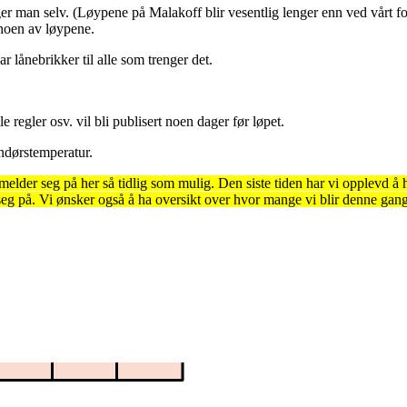
lger man selv. (Løypene på Malakoff blir vesentlig lenger enn ved vårt 
 noen av løypene.
r lånebrikker til alle som trenger det.
 regler osv. vil bli publisert noen dager før løpet.
ndørstemperatur.
melder seg på her så tidlig som mulig. Den siste tiden har vi opplevd å h
eg på. Vi ønsker også å ha oversikt over hvor mange vi blir denne gangen