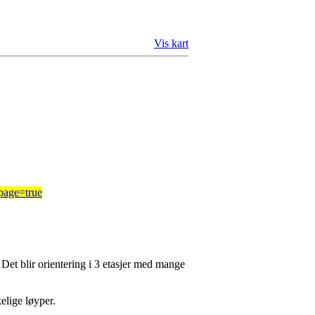
Vis kart
spage=true
Det blir orientering i 3 etasjer med mange
elige løyper.