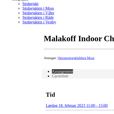
Stolpejakt
Stolpejakten i Moss
Stolpejakten i Våler
Stolpejakten i Råde
Stolpejakten i Vestby
Malakoff Indoor Ch
Arrangør:
Orienteringsklubben Moss
Arrangement
Gjesteliste
Tid
Lørdag 18. februar 2023 11:00 - 15:00