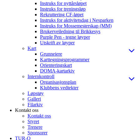
Instruks for nyttårsløpet
Instruks for treningsløp
Rekruttering CF-løpet
Instruks for aktivitetsdag i Nesparken
Instruks for Mossemesterskap (MM)
Brukerveiledning til Brikkesys
Purple Pen - tegne løyper
Utskrift av løyper
Kart
Grunneiere
Karttegningsprogrammer
Orienteringskart
DOMA-kartarkiv
Internkontroll
Organisasjonsplan
Klubbens vedtekter
Løpstøy
Galleri
Filarkiv
Kontakt oss
Kontakt oss
Styret
Trenere
Sponsorer
TUR-O