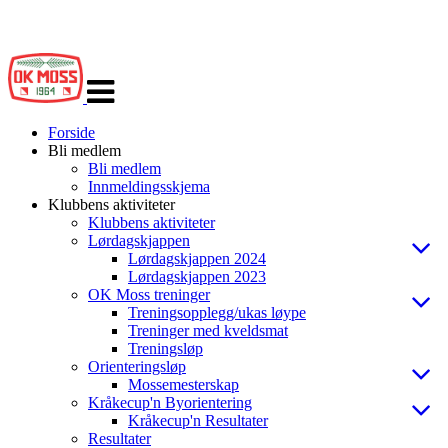
Veksle
navigasjon
Forside
Bli medlem
Bli medlem
Innmeldingsskjema
Klubbens aktiviteter
Klubbens aktiviteter
Lørdagskjappen
Lørdagskjappen 2024
Lørdagskjappen 2023
OK Moss treninger
Treningsopplegg/ukas løype
Treninger med kveldsmat
Treningsløp
Orienteringsløp
Mossemesterskap
Kråkecup'n Byorientering
Kråkecup'n Resultater
Resultater