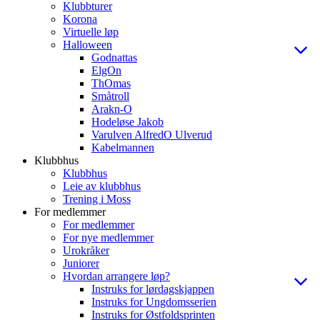
Klubbturer
Korona
Virtuelle løp
Halloween
Godnattas
ElgOn
ThOmas
Småtroll
Arakn-O
Hodeløse Jakob
Varulven AlfredO Ulverud
Kabelmannen
Klubbhus
Klubbhus
Leie av klubbhus
Trening i Moss
For medlemmer
For medlemmer
For nye medlemmer
Urokråker
Juniorer
Hvordan arrangere løp?
Instruks for lørdagskjappen
Instruks for Ungdomsserien
Instruks for Østfoldsprinten