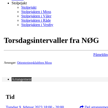
Stolpejakt
Stolpejakt
Stolpejakten i Moss
Stolpejakten i Våler
Stolpejakten i Råde
Stolpejakten i Vestby
Torsdagsintervaller fra NØG
Påmeldin
Arrangør:
Orienteringsklubben Moss
Arrangement
Tid
Torsdag 9. februar 2023 18:00 - 20:00
Del arrangeme