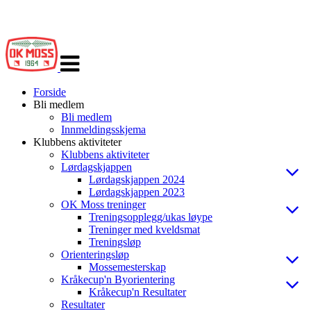
Veksle
navigasjon
Forside
Bli medlem
Bli medlem
Innmeldingsskjema
Klubbens aktiviteter
Klubbens aktiviteter
Lørdagskjappen
Lørdagskjappen 2024
Lørdagskjappen 2023
OK Moss treninger
Treningsopplegg/ukas løype
Treninger med kveldsmat
Treningsløp
Orienteringsløp
Mossemesterskap
Kråkecup'n Byorientering
Kråkecup'n Resultater
Resultater