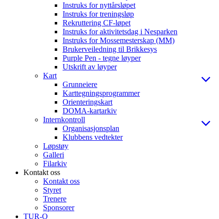
Instruks for nyttårsløpet
Instruks for treningsløp
Rekruttering CF-løpet
Instruks for aktivitetsdag i Nesparken
Instruks for Mossemesterskap (MM)
Brukerveiledning til Brikkesys
Purple Pen - tegne løyper
Utskrift av løyper
Kart
Grunneiere
Karttegningsprogrammer
Orienteringskart
DOMA-kartarkiv
Internkontroll
Organisasjonsplan
Klubbens vedtekter
Løpstøy
Galleri
Filarkiv
Kontakt oss
Kontakt oss
Styret
Trenere
Sponsorer
TUR-O