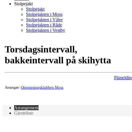
Stolpejakt
Stolpejakt
Stolpejakten i Moss
Stolpejakten i Våler
Stolpejakten i Råde
Stolpejakten i Vestby
Torsdagsintervall,
bakkeintervall på skihytta
Påmeldin
Arrangør:
Orienteringsklubben Moss
Arrangement
Gjesteliste