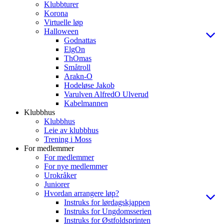
Klubbturer
Korona
Virtuelle løp
Halloween
Godnattas
ElgOn
ThOmas
Småtroll
Arakn-O
Hodeløse Jakob
Varulven AlfredO Ulverud
Kabelmannen
Klubbhus
Klubbhus
Leie av klubbhus
Trening i Moss
For medlemmer
For medlemmer
For nye medlemmer
Urokråker
Juniorer
Hvordan arrangere løp?
Instruks for lørdagskjappen
Instruks for Ungdomsserien
Instruks for Østfoldsprinten