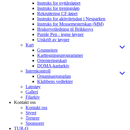
Instruks for nyttårsløpet
Instruks for treningsløp
Rekruttering CF-løpet
Instruks for aktivitetsdag i Nesparken
Instruks for Mossemesterskap (MM)
Brukerveiledning til Brikkesys
Purple Pen - tegne løyper
Utskrift av løyper
Kart
Grunneiere
Karttegningsprogrammer
Orienteringskart
DOMA-kartarkiv
Internkontroll
Organisasjonsplan
Klubbens vedtekter
Løpstøy
Galleri
Filarkiv
Kontakt oss
Kontakt oss
Styret
Trenere
Sponsorer
TUR-O