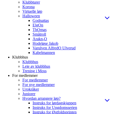
Klubbturer
Korona
Virtuelle løp
Halloween
Godnattas
ElgOn
ThOmas
Småtroll
Arakn-O
Hodeløse Jakob
Varulven AlfredO Ulverud
Kabelmannen
Klubbhus
Klubbhus
Leie av klubbhus
Trening i Moss
For medlemmer
For medlemmer
For nye medlemmer
Urokråker
Juniorer
Hvordan arrangere løp?
Instruks for lørdagskjappen
Instruks for Ungdomsserien
Instruks for Østfoldsprinten