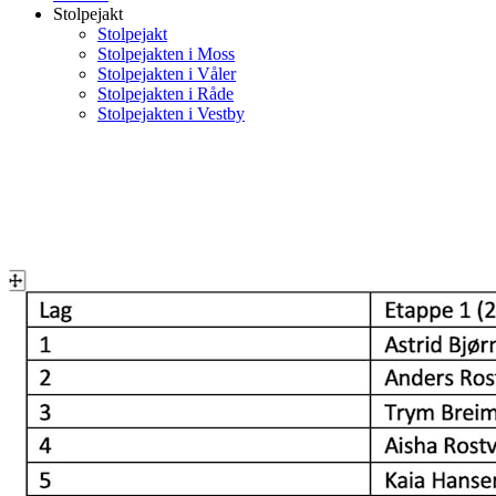
Stolpejakt
Stolpejakt
Stolpejakten i Moss
Stolpejakten i Våler
Stolpejakten i Råde
Stolpejakten i Vestby