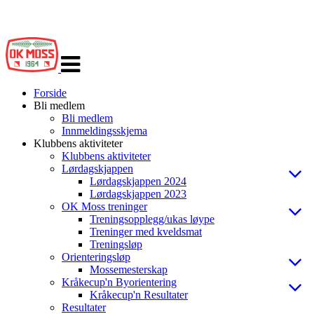
Veksle
navigasjon
Forside
Bli medlem
Bli medlem
Innmeldingsskjema
Klubbens aktiviteter
Klubbens aktiviteter
Lørdagskjappen
Lørdagskjappen 2024
Lørdagskjappen 2023
OK Moss treninger
Treningsopplegg/ukas løype
Treninger med kveldsmat
Treningsløp
Orienteringsløp
Mossemesterskap
Kråkecup'n Byorientering
Kråkecup'n Resultater
Resultater