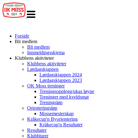
Veksle
navigasjon
Forside
Bli medlem
Bli medlem
Innmeldingsskjema
Klubbens aktiviteter
Klubbens aktiviteter
Lørdagskjappen
Lørdagskjappen 2024
Lørdagskjappen 2023
OK Moss treninger
Treningsopplegg/ukas løype
Treninger med kveldsmat
Treningsløp
Orienteringsløp
Mossemesterskap
Kråkecup'n Byorientering
Kråkecup'n Resultater
Resultater
Klubbturer