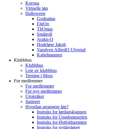
Korona
Virtuelle løp
Halloween
Godnattas
ElgOn
ThOmas
Småtroll
Arakn-O
Hodeløse Jakob
Varulven AlfredO Ulverud
Kabelmannen
Klubbhus
Klubbhus
Leie av klubbhus
Trening i Moss
For medlemmer
For medlemmer
For nye medlemmer
Urokråker
Juniorer
Hvordan arrangere løp?
Instruks for lørdagskjappen
Instruks for Ungdomsserien
Instruks for Østfoldsprinten
Instruks for nyttårsløpet