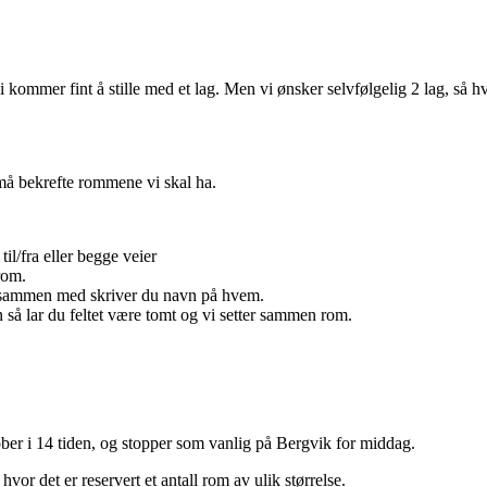
vi kommer fint å stille med et lag. Men vi ønsker selvfølgelig 2 lag, så
å bekrefte rommene vi skal ha.
il/fra eller begge veier
rom.
o sammen med skriver du navn på hvem.
 så lar du feltet være tomt og vi setter sammen rom.
er i 14 tiden, og stopper som vanlig på Bergvik for middag.
hvor det er reservert et antall rom av ulik størrelse.