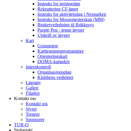
Instruks for treningsløp
Rekruttering CF-løpet
Instruks for aktivitetsdag i Nesparken
Instruks for Mossemesterskap (MM)
Brukerveiledning til Brikkesys
Purple Pen - tegne løyper
Utskrift av løyper
Kart
Grunneiere
Karttegningsprogrammer
Orienteringskart
DOMA-kartarkiv
Internkontroll
Organisasjonsplan
Klubbens vedtekter
Løpstøy
Galleri
Filarkiv
Kontakt oss
Kontakt oss
Styret
Trenere
Sponsorer
TUR-O
Stolpejakt