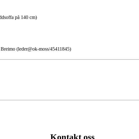
ddsoffa på 140 cm)
en Breimo (leder@ok-moss/45411845)
Kontakt oss