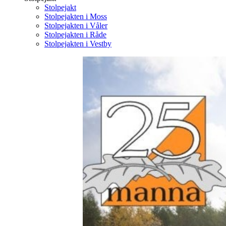
Stolpejakt
Stolpejakten i Moss
Stolpejakten i Våler
Stolpejakten i Råde
Stolpejakten i Vestby