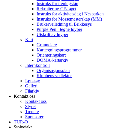
Instruks for treningsløp
Rekruttering CF-løpet
Instruks for aktivitetsdag i Nesparken
Instruks for Mossemesterskap (MM)
Brukerveiledning til Brikkesys
Purple Pen - tegne løyper
Utskrift av løyper
Kart
Grunneiere
Karttegningsprogrammer
Orienteringskart
DOMA-kartarkiv
Internkontroll
Organisasjonsplan
Klubbens vedtekter
Løpstøy
Galleri
Filarkiv
Kontakt oss
Kontakt oss
Styret
Trenere
Sponsorer
TUR-O
Stolpejakt