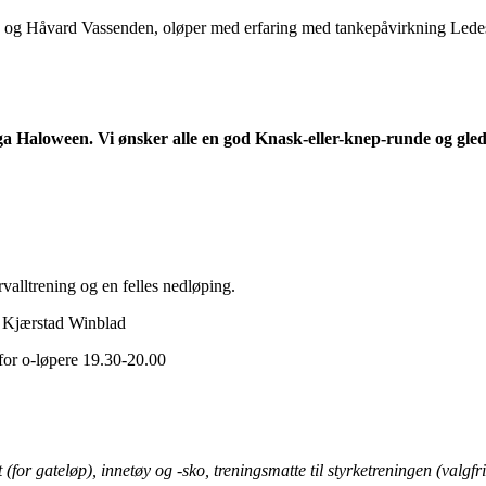
ng og Håvard Vassenden, oløper med erfaring med tankepåvirkning Led
Haloween. Vi ønsker alle en god Knask-eller-knep-runde og gleder 
valltrening og en felles nedløping.
n Kjærstad Winblad
for o-løpere 19.30-20.00
t (for gateløp), innetøy og -sko, treningsmatte til styrketreningen (valgfri