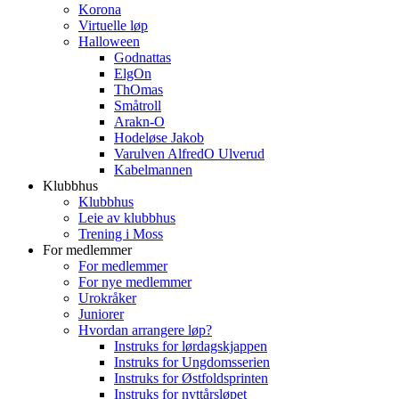
Korona
Virtuelle løp
Halloween
Godnattas
ElgOn
ThOmas
Småtroll
Arakn-O
Hodeløse Jakob
Varulven AlfredO Ulverud
Kabelmannen
Klubbhus
Klubbhus
Leie av klubbhus
Trening i Moss
For medlemmer
For medlemmer
For nye medlemmer
Urokråker
Juniorer
Hvordan arrangere løp?
Instruks for lørdagskjappen
Instruks for Ungdomsserien
Instruks for Østfoldsprinten
Instruks for nyttårsløpet