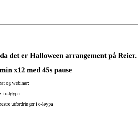
 da det er Halloween arrangement på Reier.
,5min x12 med 45s pause
smat og webinar:
 i o-løypa
estre utfordringer i o-løypa