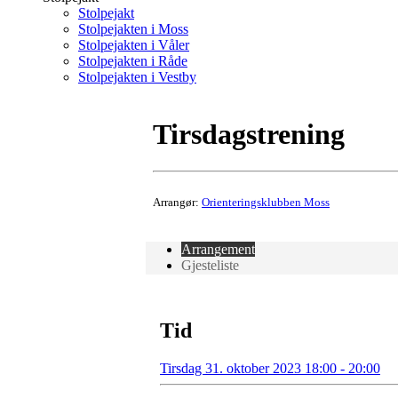
Stolpejakt
Stolpejakten i Moss
Stolpejakten i Våler
Stolpejakten i Råde
Stolpejakten i Vestby
Tirsdagstrening
Arrangør:
Orienteringsklubben Moss
Arrangement
Gjesteliste
Tid
Tirsdag 31. oktober 2023 18:00 - 20:00