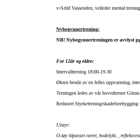
v/Arild Vassenden, veileder mental treni
Nybegynnertrening:
NB! Nybegynnertreningen er avvlyst pga 
For 12år og eldre:
Intervalltrening 18:00-19.30
Økten består av en felles oppvarming, inter
Treningen ledes av vår hovedtrener Göra
Redusert Styrketrening/skadeforebygging 
Utstyr:
O-tøy tilpasset været, hodelykt, , refleksves