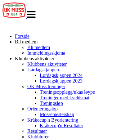
Veksle
navigasjon
Forside
Bli medlem
Bli medlem
Innmeldingsskjema
Klubbens aktiviteter
Klubbens aktiviteter
Lørdagskjappen
Lørdagskjappen 2024
Lørdagskjappen 2023
OK Moss treninger
Treningsopplegg/ukas løype
Treninger med kveldsmat
Treningsløp
Orienteringsløp
Mossemesterskap
Kråkecup'n Byorientering
Kråkecup'n Resultater
Resultater
Klubbturer