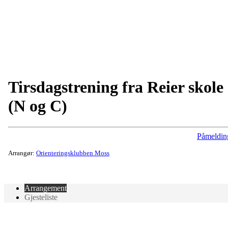
Tirsdagstrening fra Reier skole
(N og C)
Påmeldin
Arrangør:
Orienteringsklubben Moss
Arrangement
Gjesteliste