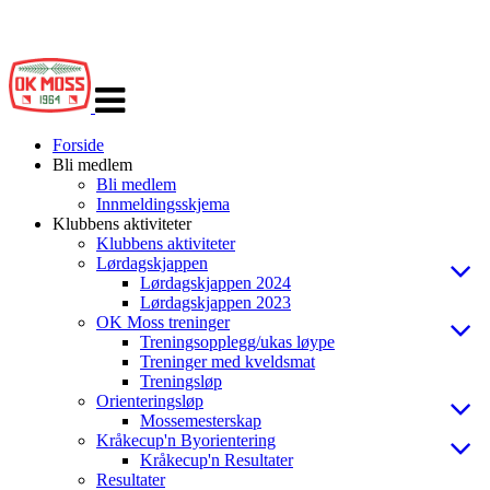
Veksle
navigasjon
Forside
Bli medlem
Bli medlem
Innmeldingsskjema
Klubbens aktiviteter
Klubbens aktiviteter
Lørdagskjappen
Lørdagskjappen 2024
Lørdagskjappen 2023
OK Moss treninger
Treningsopplegg/ukas løype
Treninger med kveldsmat
Treningsløp
Orienteringsløp
Mossemesterskap
Kråkecup'n Byorientering
Kråkecup'n Resultater
Resultater