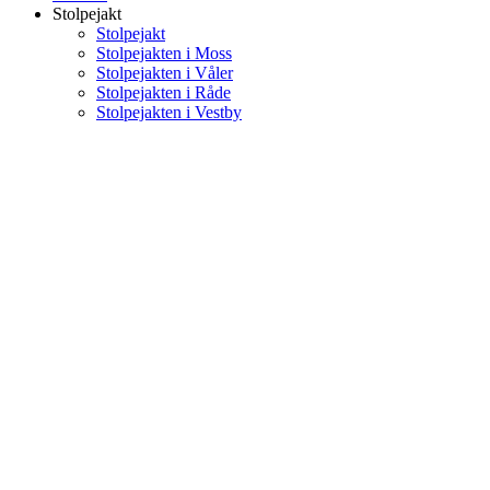
Stolpejakt
Stolpejakt
Stolpejakten i Moss
Stolpejakten i Våler
Stolpejakten i Råde
Stolpejakten i Vestby