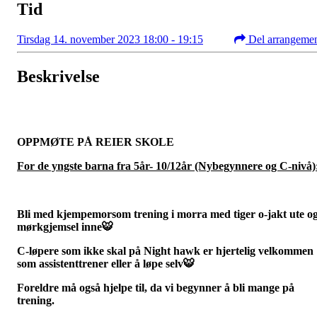
Tid
Tirsdag 14. november 2023 18:00 - 19:15
Del arrangeme
Beskrivelse
OPPMØTE PÅ REIER SKOLE
For de yngste barna fra 5år- 10/12år (Nybegynnere og C-nivå)
Bli med kjempemorsom trening i morra med tiger o-jakt ute o
mørkgjemsel inne🐯
C-løpere som ikke skal på Night hawk er hjertelig velkommen
som assistenttrener eller å løpe selv🐯
Foreldre må også hjelpe til, da vi begynner å bli mange på
trening.