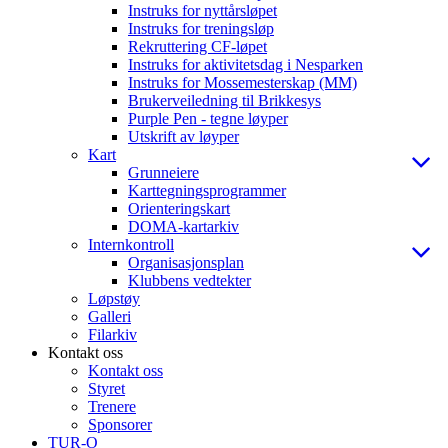
Instruks for nyttårsløpet
Instruks for treningsløp
Rekruttering CF-løpet
Instruks for aktivitetsdag i Nesparken
Instruks for Mossemesterskap (MM)
Brukerveiledning til Brikkesys
Purple Pen - tegne løyper
Utskrift av løyper
Kart
Grunneiere
Karttegningsprogrammer
Orienteringskart
DOMA-kartarkiv
Internkontroll
Organisasjonsplan
Klubbens vedtekter
Løpstøy
Galleri
Filarkiv
Kontakt oss
Kontakt oss
Styret
Trenere
Sponsorer
TUR-O