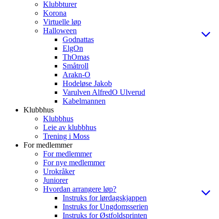
Klubbturer
Korona
Virtuelle løp
Halloween
Godnattas
ElgOn
ThOmas
Småtroll
Arakn-O
Hodeløse Jakob
Varulven AlfredO Ulverud
Kabelmannen
Klubbhus
Klubbhus
Leie av klubbhus
Trening i Moss
For medlemmer
For medlemmer
For nye medlemmer
Urokråker
Juniorer
Hvordan arrangere løp?
Instruks for lørdagskjappen
Instruks for Ungdomsserien
Instruks for Østfoldsprinten