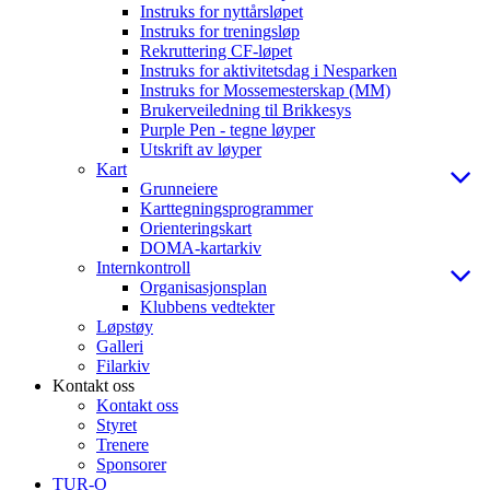
Instruks for nyttårsløpet
Instruks for treningsløp
Rekruttering CF-løpet
Instruks for aktivitetsdag i Nesparken
Instruks for Mossemesterskap (MM)
Brukerveiledning til Brikkesys
Purple Pen - tegne løyper
Utskrift av løyper
Kart
Grunneiere
Karttegningsprogrammer
Orienteringskart
DOMA-kartarkiv
Internkontroll
Organisasjonsplan
Klubbens vedtekter
Løpstøy
Galleri
Filarkiv
Kontakt oss
Kontakt oss
Styret
Trenere
Sponsorer
TUR-O