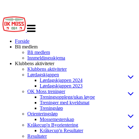
Veksle
navigasjon
Forside
Bli medlem
Bli medlem
Innmeldingsskjema
Klubbens aktiviteter
Klubbens aktiviteter
Lørdagskjappen
Lørdagskjappen 2024
Lørdagskjappen 2023
OK Moss treninger
Treningsopplegg/ukas løype
Treninger med kveldsmat
Treningsløp
Orienteringsløp
Mossemesterskap
Kråkecup'n Byorientering
Kråkecup'n Resultater
Resultater