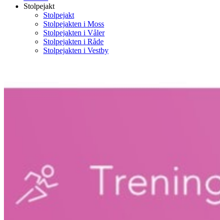
Stolpejakt
Stolpejakt
Stolpejakten i Moss
Stolpejakten i Våler
Stolpejakten i Råde
Stolpejakten i Vestby