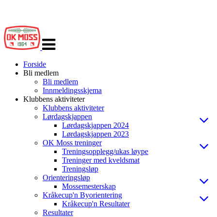
Veksle
navigasjon
Forside
Bli medlem
Bli medlem
Innmeldingsskjema
Klubbens aktiviteter
Klubbens aktiviteter
Lørdagskjappen
Lørdagskjappen 2024
Lørdagskjappen 2023
OK Moss treninger
Treningsopplegg/ukas løype
Treninger med kveldsmat
Treningsløp
Orienteringsløp
Mossemesterskap
Kråkecup'n Byorientering
Kråkecup'n Resultater
Resultater