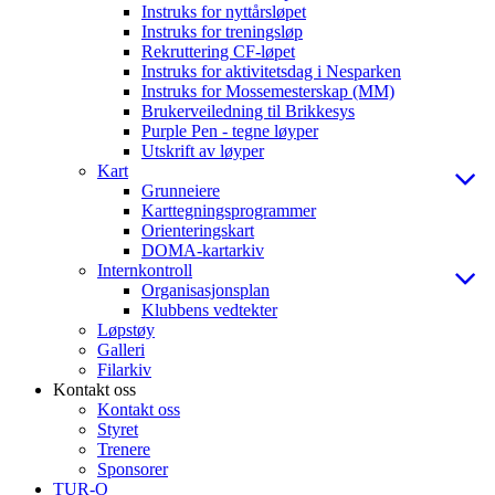
Instruks for nyttårsløpet
Instruks for treningsløp
Rekruttering CF-løpet
Instruks for aktivitetsdag i Nesparken
Instruks for Mossemesterskap (MM)
Brukerveiledning til Brikkesys
Purple Pen - tegne løyper
Utskrift av løyper
Kart
Grunneiere
Karttegningsprogrammer
Orienteringskart
DOMA-kartarkiv
Internkontroll
Organisasjonsplan
Klubbens vedtekter
Løpstøy
Galleri
Filarkiv
Kontakt oss
Kontakt oss
Styret
Trenere
Sponsorer
TUR-O