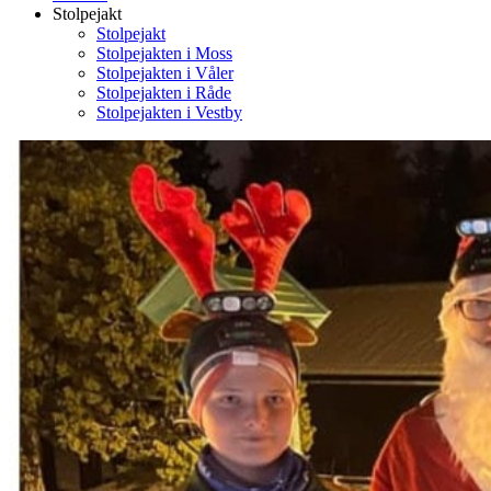
Stolpejakt
Stolpejakt
Stolpejakten i Moss
Stolpejakten i Våler
Stolpejakten i Råde
Stolpejakten i Vestby