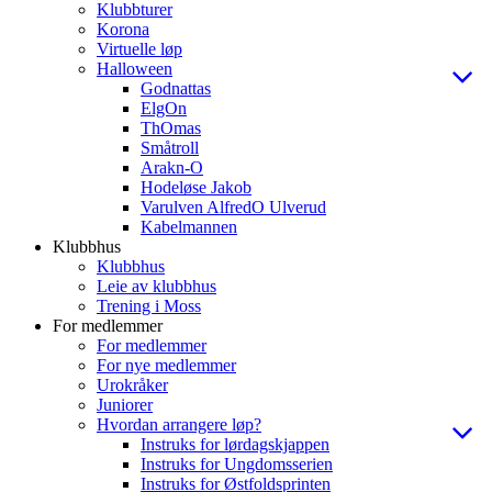
Klubbturer
Korona
Virtuelle løp
Halloween
Godnattas
ElgOn
ThOmas
Småtroll
Arakn-O
Hodeløse Jakob
Varulven AlfredO Ulverud
Kabelmannen
Klubbhus
Klubbhus
Leie av klubbhus
Trening i Moss
For medlemmer
For medlemmer
For nye medlemmer
Urokråker
Juniorer
Hvordan arrangere løp?
Instruks for lørdagskjappen
Instruks for Ungdomsserien
Instruks for Østfoldsprinten