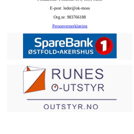
E-post: leder@ok-moss
Org.nr. 983766188
Personvernerklæring