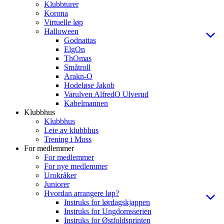
Klubbturer
Korona
Virtuelle løp
Halloween
Godnattas
ElgOn
ThOmas
Småtroll
Arakn-O
Hodeløse Jakob
Varulven AlfredO Ulverud
Kabelmannen
Klubbhus
Klubbhus
Leie av klubbhus
Trening i Moss
For medlemmer
For medlemmer
For nye medlemmer
Urokråker
Juniorer
Hvordan arrangere løp?
Instruks for lørdagskjappen
Instruks for Ungdomsserien
Instruks for Østfoldsprinten