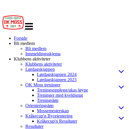
Veksle
navigasjon
Forside
Bli medlem
Bli medlem
Innmeldingsskjema
Klubbens aktiviteter
Klubbens aktiviteter
Lørdagskjappen
Lørdagskjappen 2024
Lørdagskjappen 2023
OK Moss treninger
Treningsopplegg/ukas løype
Treninger med kveldsmat
Treningsløp
Orienteringsløp
Mossemesterskap
Kråkecup'n Byorientering
Kråkecup'n Resultater
Resultater