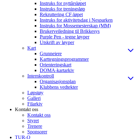
Instruks for nyttårsløpet
Instruks for treningsløp
Rekruttering CF-løpet
Instruks for aktivitetsdag i Nesparken
Instruks for Mossemesterskap (MM)
Brukerveiledning til Brikkesys
Purple Pen - tegne løyper
Utskrift av løyper
Kart
Grunneiere
Karttegningsprogrammer
Orienteringskart
DOMA-kartarkiv
Internkontroll
Organisasjonsplan
Klubbens vedtekter
Løpstøy
Galleri
Filarkiv
Kontakt oss
Kontakt oss
Styret
Trenere
Sponsorer
TUR-O