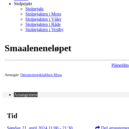
Stolpejakt
Stolpejakt
Stolpejakten i Moss
Stolpejakten i Våler
Stolpejakten i Råde
Stolpejakten i Vestby
Smaaleneneløpet
Påmeldin
Arrangør:
Orienteringsklubben Moss
Arrangement
Tid
Søndag 21. april 2024 11:00 - 21:30
Del arrangeme