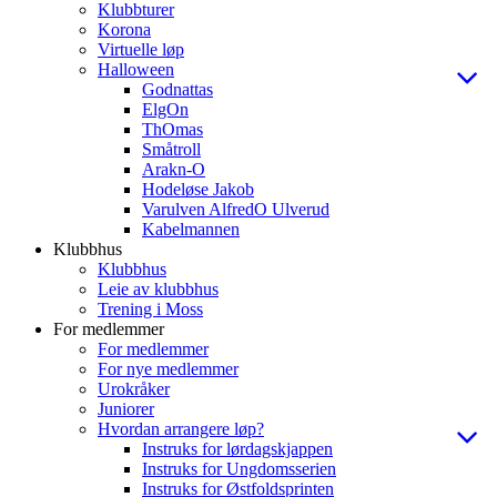
Klubbturer
Korona
Virtuelle løp
Halloween
Godnattas
ElgOn
ThOmas
Småtroll
Arakn-O
Hodeløse Jakob
Varulven AlfredO Ulverud
Kabelmannen
Klubbhus
Klubbhus
Leie av klubbhus
Trening i Moss
For medlemmer
For medlemmer
For nye medlemmer
Urokråker
Juniorer
Hvordan arrangere løp?
Instruks for lørdagskjappen
Instruks for Ungdomsserien
Instruks for Østfoldsprinten