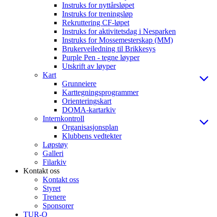
Instruks for nyttårsløpet
Instruks for treningsløp
Rekruttering CF-løpet
Instruks for aktivitetsdag i Nesparken
Instruks for Mossemesterskap (MM)
Brukerveiledning til Brikkesys
Purple Pen - tegne løyper
Utskrift av løyper
Kart
Grunneiere
Karttegningsprogrammer
Orienteringskart
DOMA-kartarkiv
Internkontroll
Organisasjonsplan
Klubbens vedtekter
Løpstøy
Galleri
Filarkiv
Kontakt oss
Kontakt oss
Styret
Trenere
Sponsorer
TUR-O