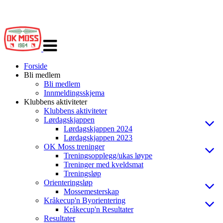
Veksle
navigasjon
Forside
Bli medlem
Bli medlem
Innmeldingsskjema
Klubbens aktiviteter
Klubbens aktiviteter
Lørdagskjappen
Lørdagskjappen 2024
Lørdagskjappen 2023
OK Moss treninger
Treningsopplegg/ukas løype
Treninger med kveldsmat
Treningsløp
Orienteringsløp
Mossemesterskap
Kråkecup'n Byorientering
Kråkecup'n Resultater
Resultater