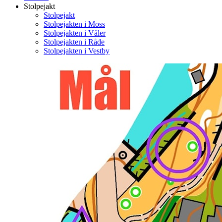
Stolpejakt
Stolpejakt
Stolpejakten i Moss
Stolpejakten i Våler
Stolpejakten i Råde
Stolpejakten i Vestby