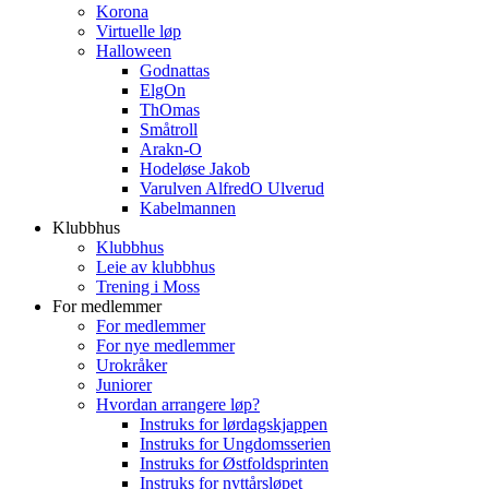
Korona
Virtuelle løp
Halloween
Godnattas
ElgOn
ThOmas
Småtroll
Arakn-O
Hodeløse Jakob
Varulven AlfredO Ulverud
Kabelmannen
Klubbhus
Klubbhus
Leie av klubbhus
Trening i Moss
For medlemmer
For medlemmer
For nye medlemmer
Urokråker
Juniorer
Hvordan arrangere løp?
Instruks for lørdagskjappen
Instruks for Ungdomsserien
Instruks for Østfoldsprinten
Instruks for nyttårsløpet