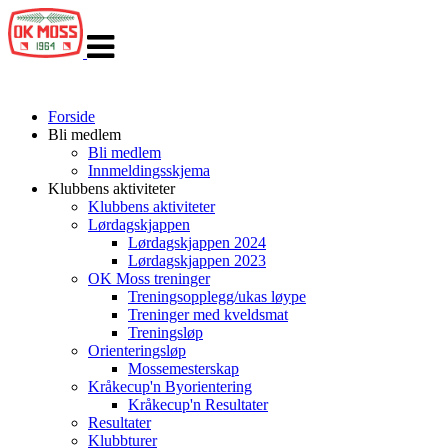
Veksle
navigasjon
Forside
Bli medlem
Bli medlem
Innmeldingsskjema
Klubbens aktiviteter
Klubbens aktiviteter
Lørdagskjappen
Lørdagskjappen 2024
Lørdagskjappen 2023
OK Moss treninger
Treningsopplegg/ukas løype
Treninger med kveldsmat
Treningsløp
Orienteringsløp
Mossemesterskap
Kråkecup'n Byorientering
Kråkecup'n Resultater
Resultater
Klubbturer