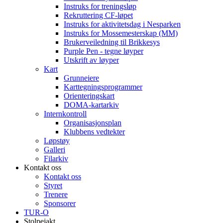
Instruks for treningsløp
Rekruttering CF-løpet
Instruks for aktivitetsdag i Nesparken
Instruks for Mossemesterskap (MM)
Brukerveiledning til Brikkesys
Purple Pen - tegne løyper
Utskrift av løyper
Kart
Grunneiere
Karttegningsprogrammer
Orienteringskart
DOMA-kartarkiv
Internkontroll
Organisasjonsplan
Klubbens vedtekter
Løpstøy
Galleri
Filarkiv
Kontakt oss
Kontakt oss
Styret
Trenere
Sponsorer
TUR-O
Stolpejakt