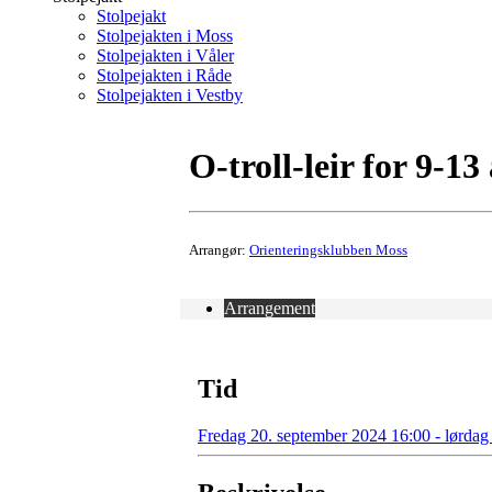
Stolpejakt
Stolpejakten i Moss
Stolpejakten i Våler
Stolpejakten i Råde
Stolpejakten i Vestby
O-troll-leir for 9-13
Arrangør:
Orienteringsklubben Moss
Arrangement
Tid
Fredag 20. september 2024 16:00 - lørdag