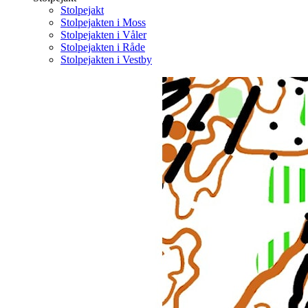
Stolpejakt
Stolpejakten i Moss
Stolpejakten i Våler
Stolpejakten i Råde
Stolpejakten i Vestby