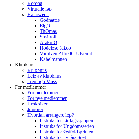
Korona
Virtuelle løp
Halloween
Godnattas
ElgOn
ThOmas
Småtroll
Arakn-O
Hodeløse Jakob
Varulven AlfredO Ulverud
Kabelmannen
Klubbhus
Klubbhus
Leie av klubbhus
Trening i Moss
For medlemmer
For medlemmer
For nye medlemmer
Urokråker
Juniorer
Hvordan arrangere løp?
Instruks for lørdagskjappen
Instruks for Ungdomsserien
Instruks for Østfoldsprinten
Instruks for nyttårsløpet