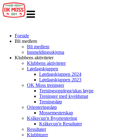
Veksle
navigasjon
Forside
Bli medlem
Bli medlem
Innmeldingsskjema
Klubbens aktiviteter
Klubbens aktiviteter
Lørdagskjappen
Lørdagskjappen 2024
Lørdagskjappen 2023
OK Moss treninger
Treningsopplegg/ukas løype
Treninger med kveldsmat
Treningsløp
Orienteringsløp
Mossemesterskap
Kråkecup'n Byorientering
Kråkecup'n Resultater
Resultater
Klubbturer