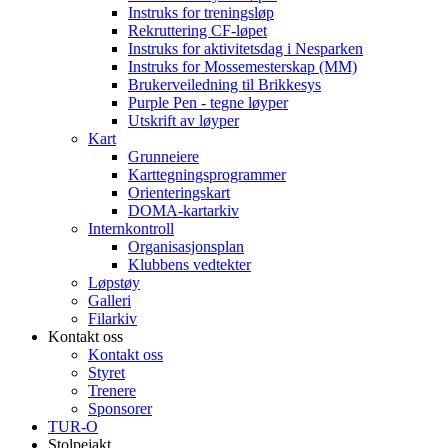
Instruks for treningsløp
Rekruttering CF-løpet
Instruks for aktivitetsdag i Nesparken
Instruks for Mossemesterskap (MM)
Brukerveiledning til Brikkesys
Purple Pen - tegne løyper
Utskrift av løyper
Kart
Grunneiere
Karttegningsprogrammer
Orienteringskart
DOMA-kartarkiv
Internkontroll
Organisasjonsplan
Klubbens vedtekter
Løpstøy
Galleri
Filarkiv
Kontakt oss
Kontakt oss
Styret
Trenere
Sponsorer
TUR-O
Stolpejakt