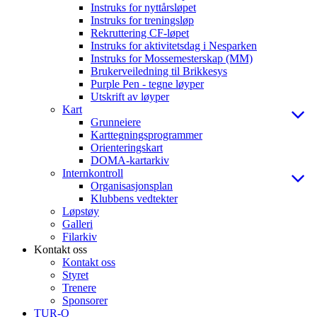
Instruks for nyttårsløpet
Instruks for treningsløp
Rekruttering CF-løpet
Instruks for aktivitetsdag i Nesparken
Instruks for Mossemesterskap (MM)
Brukerveiledning til Brikkesys
Purple Pen - tegne løyper
Utskrift av løyper
Kart
Grunneiere
Karttegningsprogrammer
Orienteringskart
DOMA-kartarkiv
Internkontroll
Organisasjonsplan
Klubbens vedtekter
Løpstøy
Galleri
Filarkiv
Kontakt oss
Kontakt oss
Styret
Trenere
Sponsorer
TUR-O