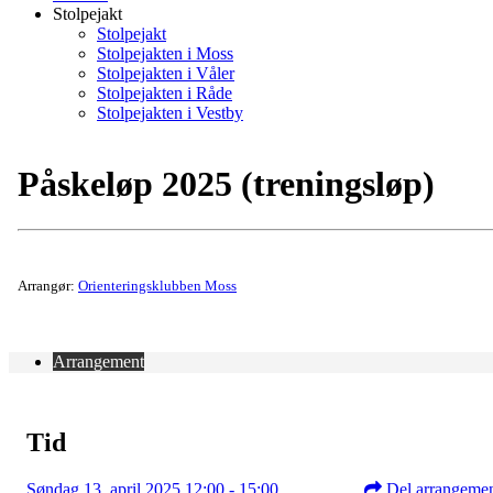
Stolpejakt
Stolpejakt
Stolpejakten i Moss
Stolpejakten i Våler
Stolpejakten i Råde
Stolpejakten i Vestby
Påskeløp 2025 (treningsløp)
Arrangør:
Orienteringsklubben Moss
Arrangement
Tid
Søndag 13. april 2025 12:00 - 15:00
Del arrangeme