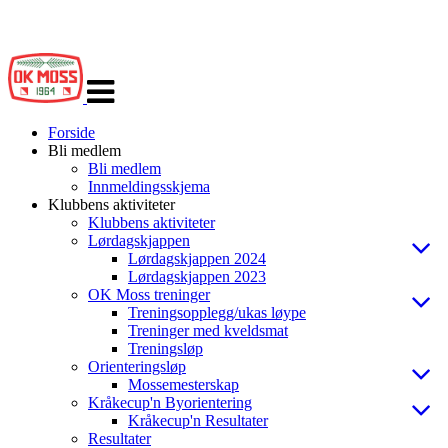
Veksle
navigasjon
Forside
Bli medlem
Bli medlem
Innmeldingsskjema
Klubbens aktiviteter
Klubbens aktiviteter
Lørdagskjappen
Lørdagskjappen 2024
Lørdagskjappen 2023
OK Moss treninger
Treningsopplegg/ukas løype
Treninger med kveldsmat
Treningsløp
Orienteringsløp
Mossemesterskap
Kråkecup'n Byorientering
Kråkecup'n Resultater
Resultater