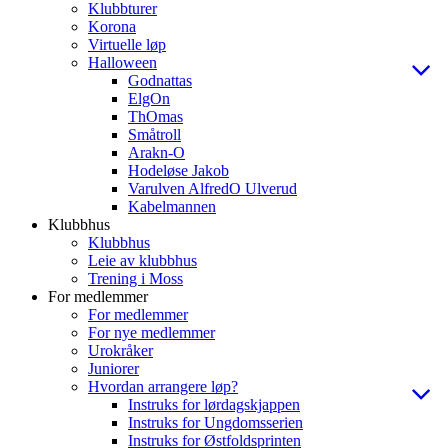
Klubbturer
Korona
Virtuelle løp
Halloween
Godnattas
ElgOn
ThOmas
Småtroll
Arakn-O
Hodeløse Jakob
Varulven AlfredO Ulverud
Kabelmannen
Klubbhus
Klubbhus
Leie av klubbhus
Trening i Moss
For medlemmer
For medlemmer
For nye medlemmer
Urokråker
Juniorer
Hvordan arrangere løp?
Instruks for lørdagskjappen
Instruks for Ungdomsserien
Instruks for Østfoldsprinten