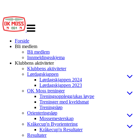
Veksle
navigasjon
Forside
Bli medlem
Bli medlem
Innmeldingsskjema
Klubbens aktiviteter
Klubbens aktiviteter
Lørdagskjappen
Lørdagskjappen 2024
Lørdagskjappen 2023
OK Moss treninger
Treningsopplegg/ukas løype
Treninger med kveldsmat
Treningsløp
Orienteringsløp
Mossemesterskap
Kråkecup'n Byorientering
Kråkecup'n Resultater
Resultater