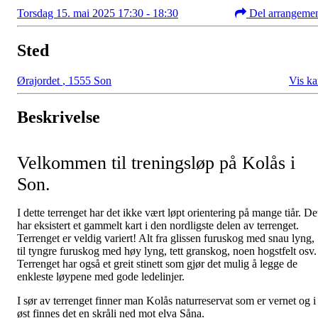
Torsdag 15. mai 2025 17:30 - 18:30
Del arrangeme
Sted
Ørajordet
,
1555 Son
Vis ka
Beskrivelse
Velkommen til treningsløp på Kolås i
Son.
I dette terrenget har det ikke vært løpt orientering på mange tiår. De
har eksistert et gammelt kart i den nordligste delen av terrenget.
Terrenget er veldig variert! Alt fra glissen furuskog med snau lyng,
til tyngre furuskog med høy lyng, tett granskog, noen hogstfelt osv.
Terrenget har også et greit stinett som gjør det mulig å legge de
enkleste løypene med gode ledelinjer.
I sør av terrenget finner man Kolås naturreservat som er vernet og i
øst finnes det en skråli ned mot elva Såna.