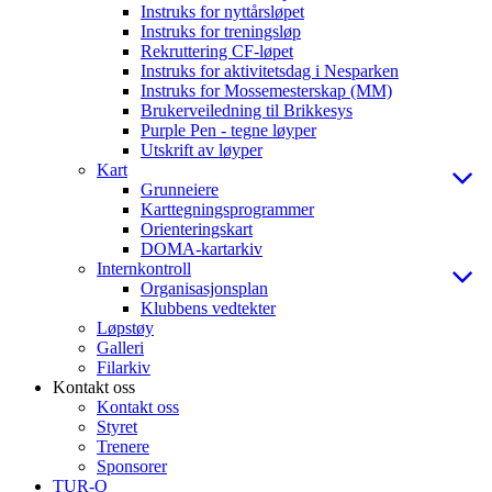
Instruks for nyttårsløpet
Instruks for treningsløp
Rekruttering CF-løpet
Instruks for aktivitetsdag i Nesparken
Instruks for Mossemesterskap (MM)
Brukerveiledning til Brikkesys
Purple Pen - tegne løyper
Utskrift av løyper
Kart
Grunneiere
Karttegningsprogrammer
Orienteringskart
DOMA-kartarkiv
Internkontroll
Organisasjonsplan
Klubbens vedtekter
Løpstøy
Galleri
Filarkiv
Kontakt oss
Kontakt oss
Styret
Trenere
Sponsorer
TUR-O