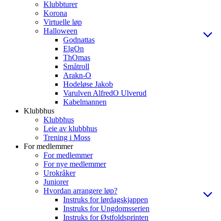
Klubbturer
Korona
Virtuelle løp
Halloween
Godnattas
ElgOn
ThOmas
Småtroll
Arakn-O
Hodeløse Jakob
Varulven AlfredO Ulverud
Kabelmannen
Klubbhus
Klubbhus
Leie av klubbhus
Trening i Moss
For medlemmer
For medlemmer
For nye medlemmer
Urokråker
Juniorer
Hvordan arrangere løp?
Instruks for lørdagskjappen
Instruks for Ungdomsserien
Instruks for Østfoldsprinten