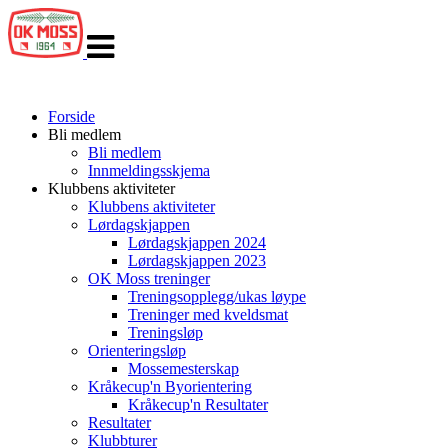
Veksle
navigasjon
Forside
Bli medlem
Bli medlem
Innmeldingsskjema
Klubbens aktiviteter
Klubbens aktiviteter
Lørdagskjappen
Lørdagskjappen 2024
Lørdagskjappen 2023
OK Moss treninger
Treningsopplegg/ukas løype
Treninger med kveldsmat
Treningsløp
Orienteringsløp
Mossemesterskap
Kråkecup'n Byorientering
Kråkecup'n Resultater
Resultater
Klubbturer