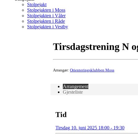
Stolpejakt
Stolpejakten i Moss
Stolpejakten i Våler
Stolpejakten i Råde
Stolpejakten i Vestby
Tirsdagstrening N 
Arrangør:
Orienteringsklubben Moss
Arrangement
Gjesteliste
Tid
Tirsdag 10. juni 2025 18:00 - 19:30