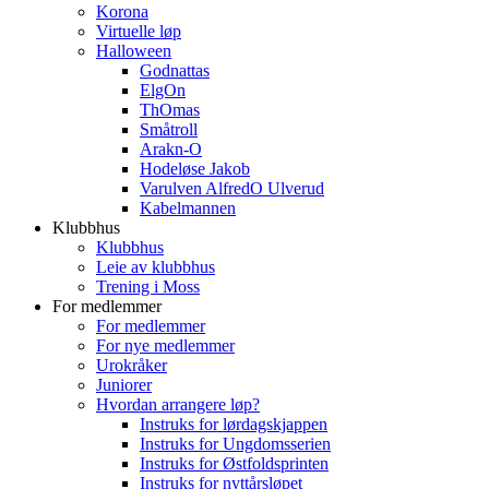
Korona
Virtuelle løp
Halloween
Godnattas
ElgOn
ThOmas
Småtroll
Arakn-O
Hodeløse Jakob
Varulven AlfredO Ulverud
Kabelmannen
Klubbhus
Klubbhus
Leie av klubbhus
Trening i Moss
For medlemmer
For medlemmer
For nye medlemmer
Urokråker
Juniorer
Hvordan arrangere løp?
Instruks for lørdagskjappen
Instruks for Ungdomsserien
Instruks for Østfoldsprinten
Instruks for nyttårsløpet