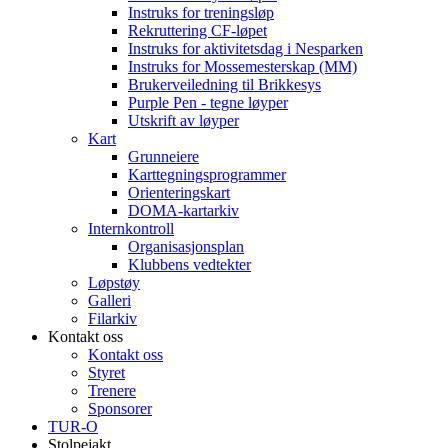
Instruks for treningsløp
Rekruttering CF-løpet
Instruks for aktivitetsdag i Nesparken
Instruks for Mossemesterskap (MM)
Brukerveiledning til Brikkesys
Purple Pen - tegne løyper
Utskrift av løyper
Kart
Grunneiere
Karttegningsprogrammer
Orienteringskart
DOMA-kartarkiv
Internkontroll
Organisasjonsplan
Klubbens vedtekter
Løpstøy
Galleri
Filarkiv
Kontakt oss
Kontakt oss
Styret
Trenere
Sponsorer
TUR-O
Stolpejakt