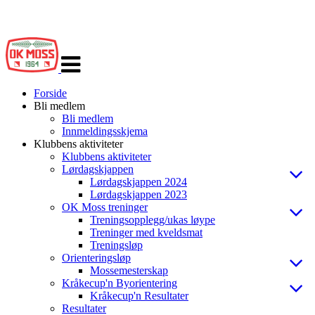
Veksle
navigasjon
Forside
Bli medlem
Bli medlem
Innmeldingsskjema
Klubbens aktiviteter
Klubbens aktiviteter
Lørdagskjappen
Lørdagskjappen 2024
Lørdagskjappen 2023
OK Moss treninger
Treningsopplegg/ukas løype
Treninger med kveldsmat
Treningsløp
Orienteringsløp
Mossemesterskap
Kråkecup'n Byorientering
Kråkecup'n Resultater
Resultater