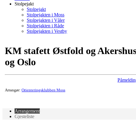
Stolpejakt
Stolpejakt
Stolpejakten i Moss
Stolpejakten i Våler
Stolpejakten i Råde
Stolpejakten i Vestby
KM stafett Østfold og Akershu
og Oslo
Påmeldin
Arrangør:
Orienteringsklubben Moss
Arrangement
Gjesteliste