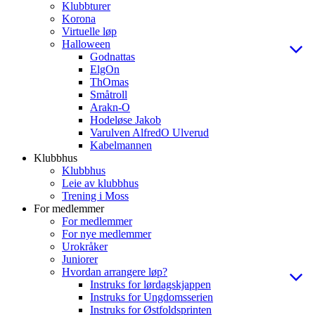
Klubbturer
Korona
Virtuelle løp
Halloween
Godnattas
ElgOn
ThOmas
Småtroll
Arakn-O
Hodeløse Jakob
Varulven AlfredO Ulverud
Kabelmannen
Klubbhus
Klubbhus
Leie av klubbhus
Trening i Moss
For medlemmer
For medlemmer
For nye medlemmer
Urokråker
Juniorer
Hvordan arrangere løp?
Instruks for lørdagskjappen
Instruks for Ungdomsserien
Instruks for Østfoldsprinten