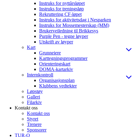
Instruks for nyttårsløpet
Instruks for treningsløp
Rekruttering CF-løpet
Instruks for aktivitetsdag i Nesparken
Instruks for Mossemesterskap (MM)
Brukerveiledning til Brikkesys
Purple Pen - tegne løyper
Utskrift av løyper
Kart
Grunneiere
Karttegningsprogrammer
Orienteringskart
DOMA-kartarkiv
Internkontroll
Organisasjonsplan
Klubbens vedtekter
Løpstøy
Galleri
Filarkiv
Kontakt oss
Kontakt oss
Styret
Trenere
Sponsorer
TUR-O