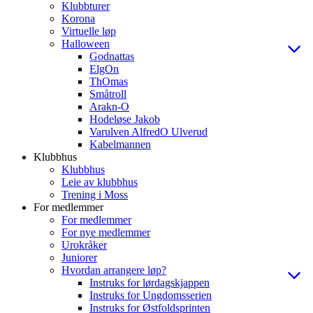
Klubbturer
Korona
Virtuelle løp
Halloween
Godnattas
ElgOn
ThOmas
Småtroll
Arakn-O
Hodeløse Jakob
Varulven AlfredO Ulverud
Kabelmannen
Klubbhus
Klubbhus
Leie av klubbhus
Trening i Moss
For medlemmer
For medlemmer
For nye medlemmer
Urokråker
Juniorer
Hvordan arrangere løp?
Instruks for lørdagskjappen
Instruks for Ungdomsserien
Instruks for Østfoldsprinten