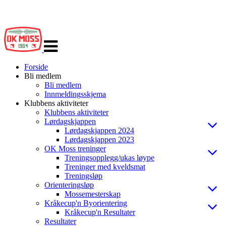
Veksle
navigasjon
Forside
Bli medlem
Bli medlem
Innmeldingsskjema
Klubbens aktiviteter
Klubbens aktiviteter
Lørdagskjappen
Lørdagskjappen 2024
Lørdagskjappen 2023
OK Moss treninger
Treningsopplegg/ukas løype
Treninger med kveldsmat
Treningsløp
Orienteringsløp
Mossemesterskap
Kråkecup'n Byorientering
Kråkecup'n Resultater
Resultater