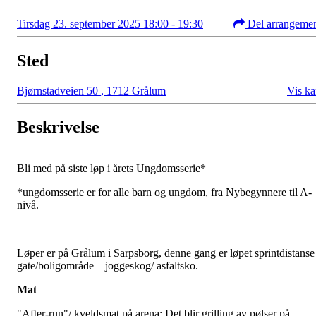
Tirsdag 23. september 2025 18:00 - 19:30
Del arrangeme
Sted
Bjørnstadveien 50
,
1712 Grålum
Vis ka
Beskrivelse
Bli med på siste løp i årets Ungdomsserie*
*ungdomsserie er for alle barn og ungdom, fra Nybegynnere til A-
nivå.
Løper er på Grålum i Sarpsborg, denne gang er løpet sprintdistanse 
gate/boligområde – joggeskog/ asfaltsko.
Mat
"After-run"/ kveldsmat på arena: Det blir grilling av pølser på