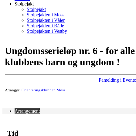
Stolpejakt
Stolpejakt
Stolpejakten i Moss
Stolpejakten i Våler
Stolpejakten i Råde
Stolpejakten i Vestby
Ungdomsserieløp nr. 6 - for alle
klubbens barn og ungdom !
Påmelding i Evento
Arrangør:
Orienteringsklubben Moss
Arrangement
Tid