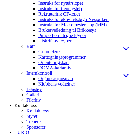
Instruks for nyttårsløpet
Instruks for treningsløp
Rekruttering CF-løpet
Instruks for aktivitetsdag i Nesparken
Instruks for Mossemesterskap (MM)
Brukerveiledning til Brikkesys
Purple Pen - tegne løyper
Utskrift av løyper
Kart
Grunneiere
Karttegningsprogrammer
Orienteringskart
DOMA-kartarkiv
Internkontroll
Organisasjonsplan
Klubbens vedtekter
Løpstøy
Galleri
Filarkiv
Kontakt oss
Kontakt oss
Styret
Trenere
Sponsorer
TUR-O