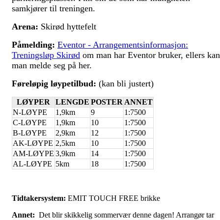
samkjører til treningen.
Arena:
Skirød hyttefelt
Påmelding:
Eventor - Arrangementsinformasjon:
Treningsløp Skirød
om man har Eventor bruker, ellers kan
man melde seg på her.
Føreløpig løypetilbud:
(kan bli justert)
LØYPER
LENGDE
POSTER
ANNET
N-LØYPE
1,9km
9
1:7500
C-LØYPE
1,9km
10
1:7500
B-LØYPE
2,9km
12
1:7500
AK-LØYPE
2,5km
10
1:7500
AM-LØYPE
3,9km
14
1:7500
AL-LØYPE
5km
18
1:7500
Tidtakersystem:
EMIT TOUCH FREE brikke
Annet:
Det blir skikkelig sommervær denne dagen! Arrangør tar