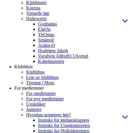
Klubbturer
Korona
Virtuelle løp
Halloween
Godnattas
ElgOn
ThOmas
Småtroll
Arakn-O
Hodeløse Jakob
Varulven AlfredO Ulverud
Kabelmannen
Klubbhus
Klubbhus
Leie av klubbhus
Trening i Moss
For medlemmer
For medlemmer
For nye medlemmer
Urokråker
Juniorer
Hvordan arrangere løp?
Instruks for lørdagskjappen
Instruks for Ungdomsserien
Instruks for Østfoldsprinten