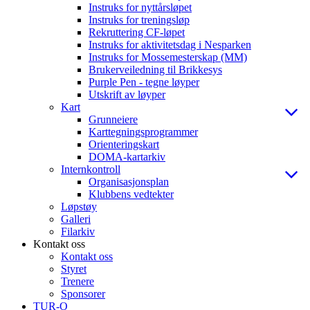
Instruks for nyttårsløpet
Instruks for treningsløp
Rekruttering CF-løpet
Instruks for aktivitetsdag i Nesparken
Instruks for Mossemesterskap (MM)
Brukerveiledning til Brikkesys
Purple Pen - tegne løyper
Utskrift av løyper
Kart
Grunneiere
Karttegningsprogrammer
Orienteringskart
DOMA-kartarkiv
Internkontroll
Organisasjonsplan
Klubbens vedtekter
Løpstøy
Galleri
Filarkiv
Kontakt oss
Kontakt oss
Styret
Trenere
Sponsorer
TUR-O