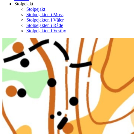
Stolpejakt
Stolpejakt
Stolpejakten i Moss
Stolpejakten i Våler
Stolpejakten i Råde
Stolpejakten i Vestby