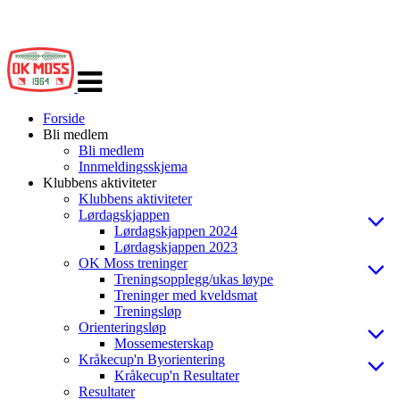
Veksle
navigasjon
Forside
Bli medlem
Bli medlem
Innmeldingsskjema
Klubbens aktiviteter
Klubbens aktiviteter
Lørdagskjappen
Lørdagskjappen 2024
Lørdagskjappen 2023
OK Moss treninger
Treningsopplegg/ukas løype
Treninger med kveldsmat
Treningsløp
Orienteringsløp
Mossemesterskap
Kråkecup'n Byorientering
Kråkecup'n Resultater
Resultater