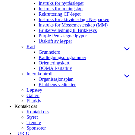
Instruks for nyttårsløpet
Instruks for treningsløp
Rekruttering CF-løpet
Instruks for aktivitetsdag i Nesparken
Instruks for Mossemesterskap (MM)
Brukerveiledning til Brikkesys
Purple Pen - tegne løyper
Utskrift av løyper
Kart
Grunneiere
Karttegningsprogrammer
Orienteringskart
DOMA-kartarkiv
Internkontroll
Organisasjonsplan
Klubbens vedtekter
Løpstøy
Galleri
Filarkiv
Kontakt oss
Kontakt oss
Styret
Trenere
Sponsorer
TUR-O