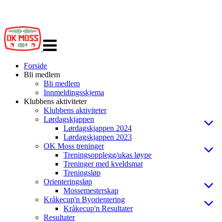
Veksle
navigasjon
Forside
Bli medlem
Bli medlem
Innmeldingsskjema
Klubbens aktiviteter
Klubbens aktiviteter
Lørdagskjappen
Lørdagskjappen 2024
Lørdagskjappen 2023
OK Moss treninger
Treningsopplegg/ukas løype
Treninger med kveldsmat
Treningsløp
Orienteringsløp
Mossemesterskap
Kråkecup'n Byorientering
Kråkecup'n Resultater
Resultater