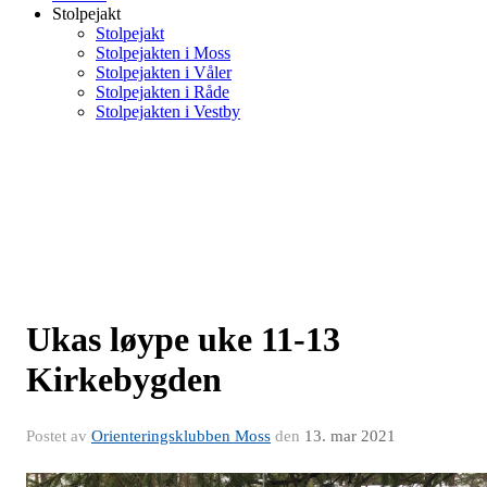
Stolpejakt
Stolpejakt
Stolpejakten i Moss
Stolpejakten i Våler
Stolpejakten i Råde
Stolpejakten i Vestby
Ukas løype uke 11-13
Kirkebygden
Postet av
Orienteringsklubben Moss
den
13. mar 2021