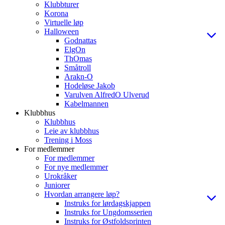
Klubbturer
Korona
Virtuelle løp
Halloween
Godnattas
ElgOn
ThOmas
Småtroll
Arakn-O
Hodeløse Jakob
Varulven AlfredO Ulverud
Kabelmannen
Klubbhus
Klubbhus
Leie av klubbhus
Trening i Moss
For medlemmer
For medlemmer
For nye medlemmer
Urokråker
Juniorer
Hvordan arrangere løp?
Instruks for lørdagskjappen
Instruks for Ungdomsserien
Instruks for Østfoldsprinten