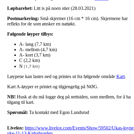
Løpbarehet:
Litt is på noen stier (28.03.2021)
Postmarkering:
Små skjermer (16 cm * 16 cm). Skjermene har
refleks for de som ønsker en nattøkt.
Følgende løyper tilbys:
A- lang (7,7 km)
A- mellom (4,7 km)
A- kort (3,7 km)
C (2,2 km)
(1,7 km)
N
Løypene kan lastes ned og printes ut fra følgende område
Kart
.
Kart A-løyper er printet og tilgjengelig på NØG.
NB!
Husk at du må logge deg på nettsiden, som medlem, for å ha
tilgang til kart.
Spørsmål:
Ta kontakt med Egon Lundsrud
Livelox:
https://www.livelox.com/Events/Show/59502/Ukas-loype
uke-11-13-Kirkebygden