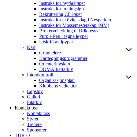
Instruks for nyttårsløpet
Instruks for treningsløp
Rekruttering CF-løpet
Instruks for aktivitetsdag i Nesparken
Instruks for Mossemesterskap (MM)
Brukerveiledning til Brikkesys
Purple Pen - tegne løyper
Utskrift av løyper
Kart
Grunneiere
Karttegningsprogrammer
Orienteringskart
DOMA-kartarkiv
Internkontroll
Organisasjonsplan
Klubbens vedtekter
Løpstøy
Galleri
Filarkiv
Kontakt oss
Kontakt oss
Styret
Trenere
Sponsorer
TUR-O