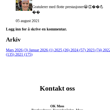
Gratulerer med flotte prestasjoner😀👏��💪
��
05 august 2021
Logg inn for å skrive en kommentar.
Arkiv
Mars 2026 (3)
Januar 2026 (1)
2025 (26)
2024 (57)
2023 (74)
202
(135)
2021 (175)
Kontakt oss
OK Moss