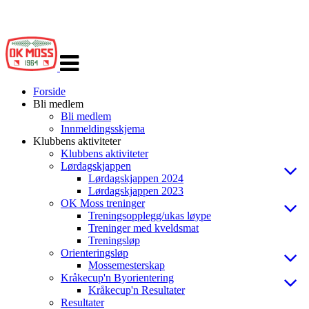
Veksle
navigasjon
Forside
Bli medlem
Bli medlem
Innmeldingsskjema
Klubbens aktiviteter
Klubbens aktiviteter
Lørdagskjappen
Lørdagskjappen 2024
Lørdagskjappen 2023
OK Moss treninger
Treningsopplegg/ukas løype
Treninger med kveldsmat
Treningsløp
Orienteringsløp
Mossemesterskap
Kråkecup'n Byorientering
Kråkecup'n Resultater
Resultater