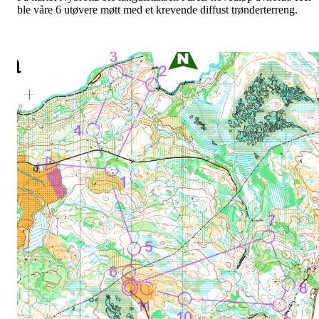
ble våre 6 utøvere møtt med et krevende diffust trønderterreng.