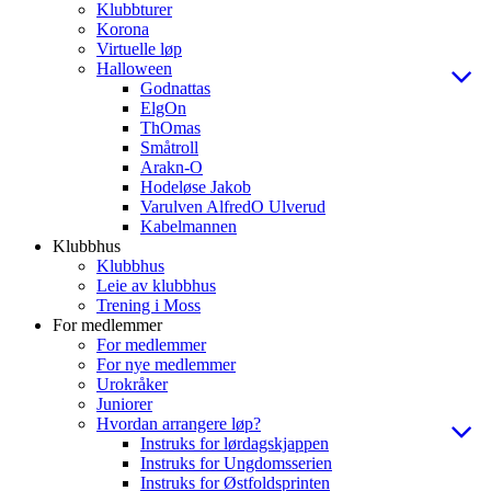
Klubbturer
Korona
Virtuelle løp
Halloween
Godnattas
ElgOn
ThOmas
Småtroll
Arakn-O
Hodeløse Jakob
Varulven AlfredO Ulverud
Kabelmannen
Klubbhus
Klubbhus
Leie av klubbhus
Trening i Moss
For medlemmer
For medlemmer
For nye medlemmer
Urokråker
Juniorer
Hvordan arrangere løp?
Instruks for lørdagskjappen
Instruks for Ungdomsserien
Instruks for Østfoldsprinten