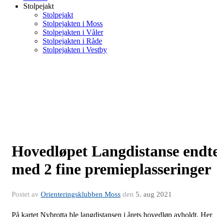
Stolpejakt
Stolpejakt
Stolpejakten i Moss
Stolpejakten i Våler
Stolpejakten i Råde
Stolpejakten i Vestby
Hovedløpet Langdistanse endt
med 2 fine premieplasseringer
Postet av
Orienteringsklubben Moss
den
5. aug 2021
På kartet Nybrotta ble langdistansen i årets hovedløp avholdt. Her