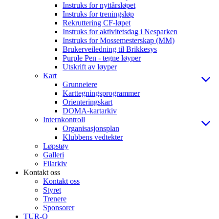
Instruks for nyttårsløpet
Instruks for treningsløp
Rekruttering CF-løpet
Instruks for aktivitetsdag i Nesparken
Instruks for Mossemesterskap (MM)
Brukerveiledning til Brikkesys
Purple Pen - tegne løyper
Utskrift av løyper
Kart
Grunneiere
Karttegningsprogrammer
Orienteringskart
DOMA-kartarkiv
Internkontroll
Organisasjonsplan
Klubbens vedtekter
Løpstøy
Galleri
Filarkiv
Kontakt oss
Kontakt oss
Styret
Trenere
Sponsorer
TUR-O