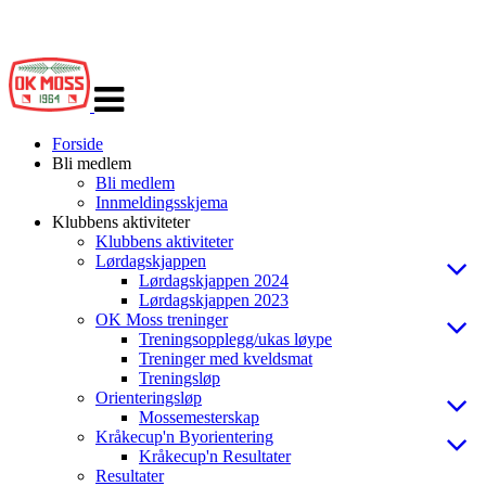
Veksle
navigasjon
Forside
Bli medlem
Bli medlem
Innmeldingsskjema
Klubbens aktiviteter
Klubbens aktiviteter
Lørdagskjappen
Lørdagskjappen 2024
Lørdagskjappen 2023
OK Moss treninger
Treningsopplegg/ukas løype
Treninger med kveldsmat
Treningsløp
Orienteringsløp
Mossemesterskap
Kråkecup'n Byorientering
Kråkecup'n Resultater
Resultater