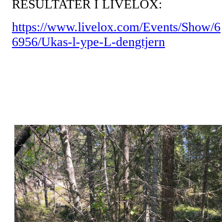
RESULTATER I LIVELOX:
https://www.livelox.com/Events/Show/6
6956/Ukas-l-ype-L-dengtjern