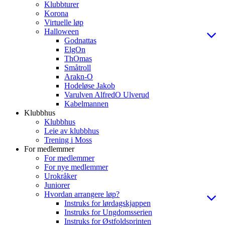
Klubbturer
Korona
Virtuelle løp
Halloween
Godnattas
ElgOn
ThOmas
Småtroll
Arakn-O
Hodeløse Jakob
Varulven AlfredO Ulverud
Kabelmannen
Klubbhus
Klubbhus
Leie av klubbhus
Trening i Moss
For medlemmer
For medlemmer
For nye medlemmer
Urokråker
Juniorer
Hvordan arrangere løp?
Instruks for lørdagskjappen
Instruks for Ungdomsserien
Instruks for Østfoldsprinten