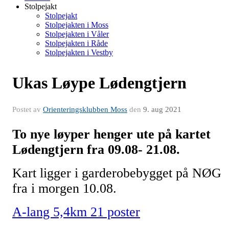
Stolpejakt
Stolpejakt
Stolpejakten i Moss
Stolpejakten i Våler
Stolpejakten i Råde
Stolpejakten i Vestby
Ukas Løype Lødengtjern
Postet av
Orienteringsklubben Moss
den
9. aug 2021
To nye løyper henger ute på kartet
Lødengtjern fra 09.08- 21.08.
Kart ligger i garderobebygget på NØG
fra i morgen 10.08.
A-lang 5,4km 21 poster