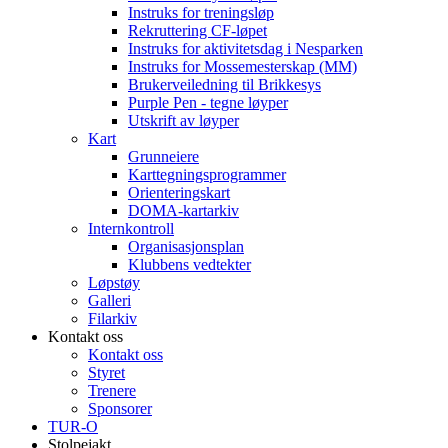
Instruks for treningsløp
Rekruttering CF-løpet
Instruks for aktivitetsdag i Nesparken
Instruks for Mossemesterskap (MM)
Brukerveiledning til Brikkesys
Purple Pen - tegne løyper
Utskrift av løyper
Kart
Grunneiere
Karttegningsprogrammer
Orienteringskart
DOMA-kartarkiv
Internkontroll
Organisasjonsplan
Klubbens vedtekter
Løpstøy
Galleri
Filarkiv
Kontakt oss
Kontakt oss
Styret
Trenere
Sponsorer
TUR-O
Stolpejakt