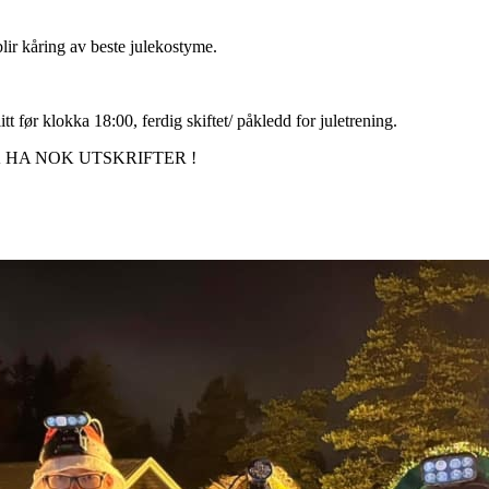
 blir kåring av beste julekostyme.
 før klokka 18:00, ferdig skiftet/ påkledd for juletrening.
Å HA NOK UTSKRIFTER !