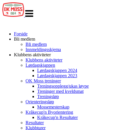
Veksle
navigasjon
Forside
Bli medlem
Bli medlem
Innmeldingsskjema
Klubbens aktiviteter
Klubbens aktiviteter
Lørdagskjappen
Lørdagskjappen 2024
Lørdagskjappen 2023
OK Moss treninger
Treningsopplegg/ukas løype
Treninger med kveldsmat
Treningsløp
Orienteringsløp
Mossemesterskap
Kråkecup'n Byorientering
Kråkecup'n Resultater
Resultater
Klubbturer