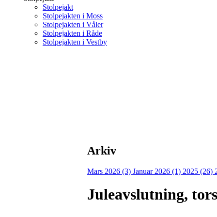
Stolpejakt
Stolpejakten i Moss
Stolpejakten i Våler
Stolpejakten i Råde
Stolpejakten i Vestby
Arkiv
Mars 2026 (3)
Januar 2026 (1)
2025 (26)
Juleavslutning, to