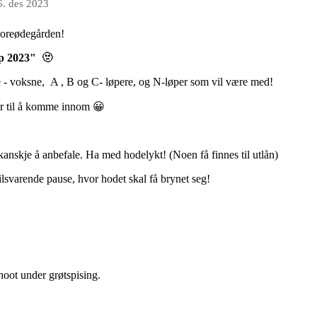
6. des 2023
 Noreødegården!
p 2023" 🫥
 - voksne, A , B og C- løpere, og N-løper som vil være med!
sør til å komme innom 😀
anskje å anbefale. Ha med hodelykt! (Noen få finnes til utlån)
lsvarende pause, hvor hodet skal få brynet seg!
hoot under grøtspising.