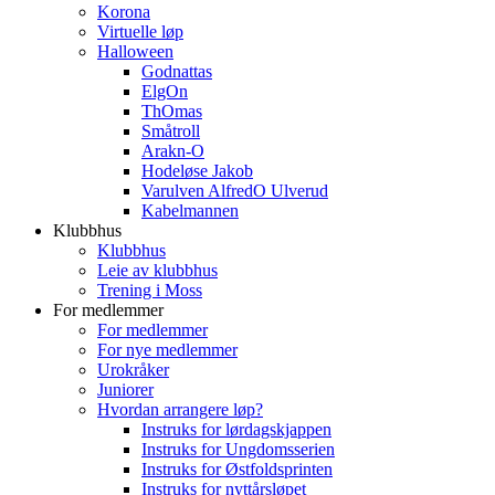
Korona
Virtuelle løp
Halloween
Godnattas
ElgOn
ThOmas
Småtroll
Arakn-O
Hodeløse Jakob
Varulven AlfredO Ulverud
Kabelmannen
Klubbhus
Klubbhus
Leie av klubbhus
Trening i Moss
For medlemmer
For medlemmer
For nye medlemmer
Urokråker
Juniorer
Hvordan arrangere løp?
Instruks for lørdagskjappen
Instruks for Ungdomsserien
Instruks for Østfoldsprinten
Instruks for nyttårsløpet