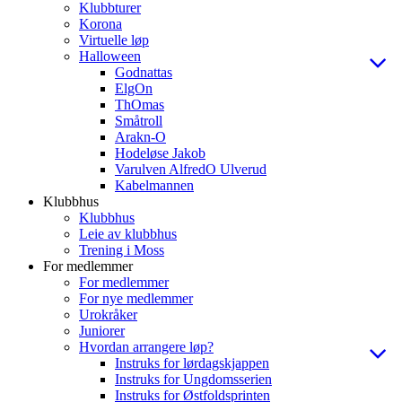
Klubbturer
Korona
Virtuelle løp
Halloween
Godnattas
ElgOn
ThOmas
Småtroll
Arakn-O
Hodeløse Jakob
Varulven AlfredO Ulverud
Kabelmannen
Klubbhus
Klubbhus
Leie av klubbhus
Trening i Moss
For medlemmer
For medlemmer
For nye medlemmer
Urokråker
Juniorer
Hvordan arrangere løp?
Instruks for lørdagskjappen
Instruks for Ungdomsserien
Instruks for Østfoldsprinten