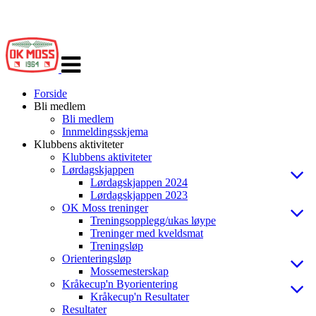
Veksle
navigasjon
Forside
Bli medlem
Bli medlem
Innmeldingsskjema
Klubbens aktiviteter
Klubbens aktiviteter
Lørdagskjappen
Lørdagskjappen 2024
Lørdagskjappen 2023
OK Moss treninger
Treningsopplegg/ukas løype
Treninger med kveldsmat
Treningsløp
Orienteringsløp
Mossemesterskap
Kråkecup'n Byorientering
Kråkecup'n Resultater
Resultater