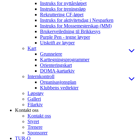
Instruks for nyttårsløpet
Instruks for treningsløp
Rekruttering CF-løpet
Instruks for aktivitetsdag i Nesparken
Instruks for Mossemesterskap (MM)
Brukerveiledning til Brikkesys
Purple Pen - tegne løyper
Utskrift av løyper
Kart
Grunneiere
Karttegningsprogrammer
Orienteringskart
DOMA-kartarkiv
Internkontroll
Organisasjonsplan
Klubbens vedtekter
Løpstøy
Galleri
Filarkiv
Kontakt oss
Kontakt oss
Styret
Trenere
Sponsorer
TUR-O