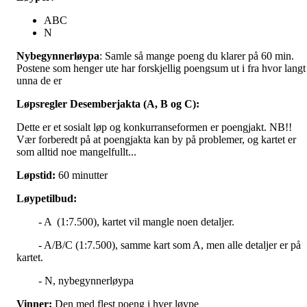
ABC
N
Nybegynnerløypa
: Samle så mange poeng du klarer på 60 min.
Postene som henger ute har forskjellig poengsum ut i fra hvor langt
unna de er
Løpsregler Desemberjakta (A, B og C):
Dette er et sosialt løp og konkurranseformen er poengjakt. NB!!
Vær forberedt på at poengjakta kan by på problemer, og kartet er
som alltid noe mangelfullt...
Løpstid:
60 minutter
Løypetilbud:
- A (1:7.500), kartet vil mangle noen detaljer.
- A/B/C (1:7.500), samme kart som A, men alle detaljer er på
kartet.
- N, nybegynnerløypa
Vinner:
Den med flest poeng i hver løype