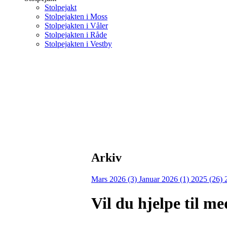
Stolpejakt
Stolpejakten i Moss
Stolpejakten i Våler
Stolpejakten i Råde
Stolpejakten i Vestby
Arkiv
Mars 2026 (3)
Januar 2026 (1)
2025 (26)
Vil du hjelpe til me