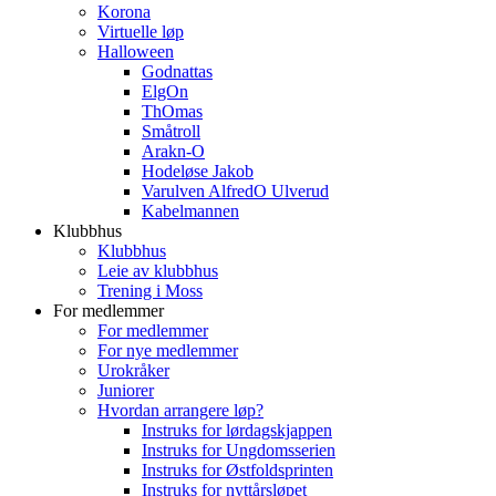
Korona
Virtuelle løp
Halloween
Godnattas
ElgOn
ThOmas
Småtroll
Arakn-O
Hodeløse Jakob
Varulven AlfredO Ulverud
Kabelmannen
Klubbhus
Klubbhus
Leie av klubbhus
Trening i Moss
For medlemmer
For medlemmer
For nye medlemmer
Urokråker
Juniorer
Hvordan arrangere løp?
Instruks for lørdagskjappen
Instruks for Ungdomsserien
Instruks for Østfoldsprinten
Instruks for nyttårsløpet