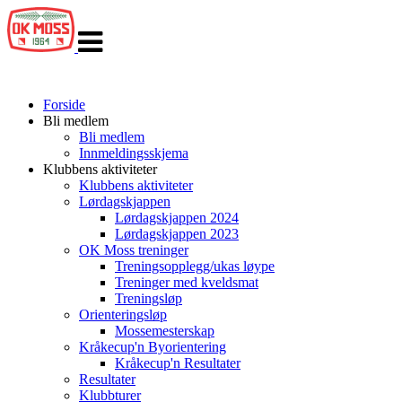
Veksle
navigasjon
Forside
Bli medlem
Bli medlem
Innmeldingsskjema
Klubbens aktiviteter
Klubbens aktiviteter
Lørdagskjappen
Lørdagskjappen 2024
Lørdagskjappen 2023
OK Moss treninger
Treningsopplegg/ukas løype
Treninger med kveldsmat
Treningsløp
Orienteringsløp
Mossemesterskap
Kråkecup'n Byorientering
Kråkecup'n Resultater
Resultater
Klubbturer