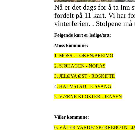
Nå er det dags for å ta inn 
fordelt på 11 kart. Vi har 
vinterferien. . Stolpene må 
Følgende kart er ledige/tatt:
Moss kommune:
1. MOSS - LØKEN/BREIMO
2. SJØHAGEN - NORÅS
3. JELØYA ØST - ROSKIFTE
4
. HALMSTAD - EISVANG
5. VÆRNE KLOSTER - JENSEN
Våler kommune:
6. VÅLER VARDE/ SPERREBOTN -