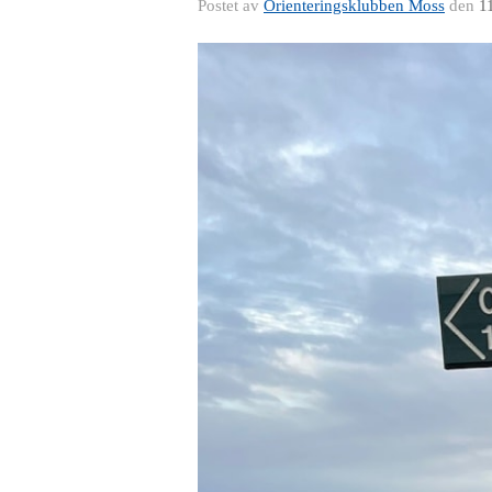
Postet av
Orienteringsklubben Moss
den
1