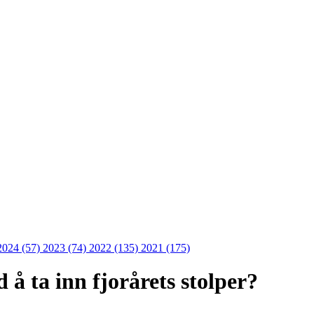
2024 (57)
2023 (74)
2022 (135)
2021 (175)
d å ta inn fjorårets stolper?