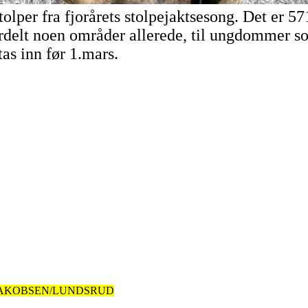
stolper fra fjorårets stolpejaktsesong. Det er 57
fordelt noen områder allerede, til ungdommer so
tas inn før 1.mars.
 JAKOBSEN/LUNDSRUD