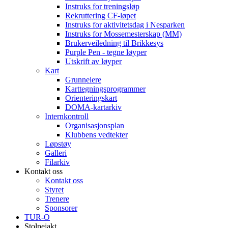
Instruks for treningsløp
Rekruttering CF-løpet
Instruks for aktivitetsdag i Nesparken
Instruks for Mossemesterskap (MM)
Brukerveiledning til Brikkesys
Purple Pen - tegne løyper
Utskrift av løyper
Kart
Grunneiere
Karttegningsprogrammer
Orienteringskart
DOMA-kartarkiv
Internkontroll
Organisasjonsplan
Klubbens vedtekter
Løpstøy
Galleri
Filarkiv
Kontakt oss
Kontakt oss
Styret
Trenere
Sponsorer
TUR-O
Stolpejakt