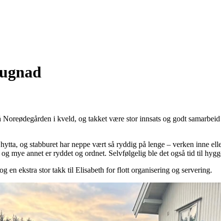
dugnad
Noreødegården i kveld, og takket være stor innsats og godt samarbeid f
på hytta, og stabburet har neppe vært så ryddig på lenge – verken inne e
og mye annet er ryddet og ordnet. Selvfølgelig ble det også tid til hygg
og en ekstra stor takk til Elisabeth for flott organisering og servering.