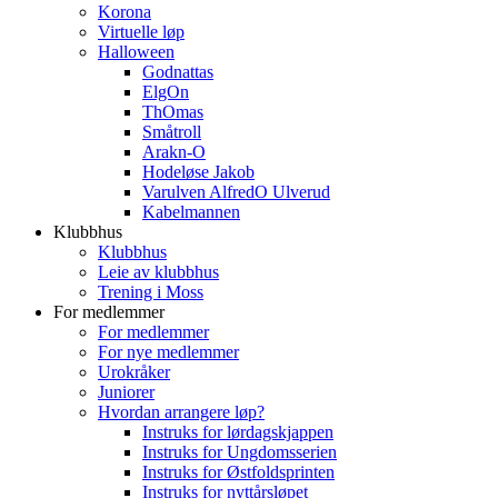
Korona
Virtuelle løp
Halloween
Godnattas
ElgOn
ThOmas
Småtroll
Arakn-O
Hodeløse Jakob
Varulven AlfredO Ulverud
Kabelmannen
Klubbhus
Klubbhus
Leie av klubbhus
Trening i Moss
For medlemmer
For medlemmer
For nye medlemmer
Urokråker
Juniorer
Hvordan arrangere løp?
Instruks for lørdagskjappen
Instruks for Ungdomsserien
Instruks for Østfoldsprinten
Instruks for nyttårsløpet