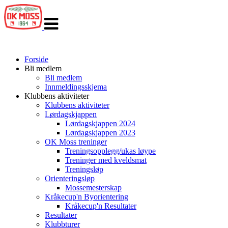
Veksle
navigasjon
Forside
Bli medlem
Bli medlem
Innmeldingsskjema
Klubbens aktiviteter
Klubbens aktiviteter
Lørdagskjappen
Lørdagskjappen 2024
Lørdagskjappen 2023
OK Moss treninger
Treningsopplegg/ukas løype
Treninger med kveldsmat
Treningsløp
Orienteringsløp
Mossemesterskap
Kråkecup'n Byorientering
Kråkecup'n Resultater
Resultater
Klubbturer