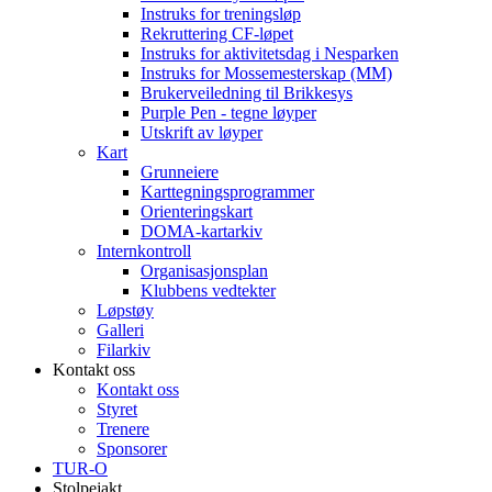
Instruks for treningsløp
Rekruttering CF-løpet
Instruks for aktivitetsdag i Nesparken
Instruks for Mossemesterskap (MM)
Brukerveiledning til Brikkesys
Purple Pen - tegne løyper
Utskrift av løyper
Kart
Grunneiere
Karttegningsprogrammer
Orienteringskart
DOMA-kartarkiv
Internkontroll
Organisasjonsplan
Klubbens vedtekter
Løpstøy
Galleri
Filarkiv
Kontakt oss
Kontakt oss
Styret
Trenere
Sponsorer
TUR-O
Stolpejakt