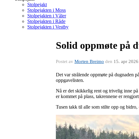
Stolpejakt
Stolpejakten i Moss
Stolpejakten i Våler
Stolpejakten i Råde
Stolpejakten i Vestby
Solid oppmøte på 
Postet av
Morten Breimo
den
15. apr 2026
Det var strålende oppmøte på dugnaden på 
oppgavelisten.
Nå er det skikkelig rent og trivelig inne 
er kommet på plass, takrennene er rengjort 
Tusen takk til alle som stilte opp og bidro, 