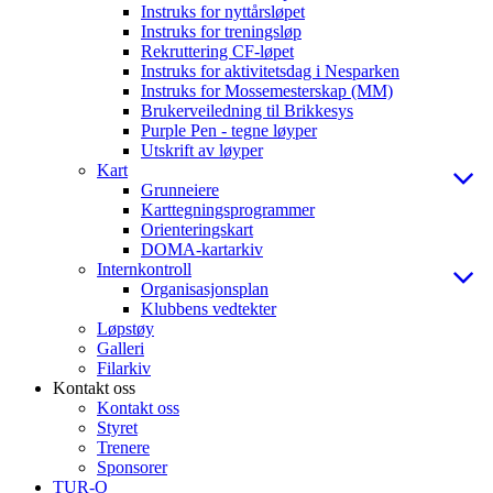
Instruks for nyttårsløpet
Instruks for treningsløp
Rekruttering CF-løpet
Instruks for aktivitetsdag i Nesparken
Instruks for Mossemesterskap (MM)
Brukerveiledning til Brikkesys
Purple Pen - tegne løyper
Utskrift av løyper
Kart
Grunneiere
Karttegningsprogrammer
Orienteringskart
DOMA-kartarkiv
Internkontroll
Organisasjonsplan
Klubbens vedtekter
Løpstøy
Galleri
Filarkiv
Kontakt oss
Kontakt oss
Styret
Trenere
Sponsorer
TUR-O