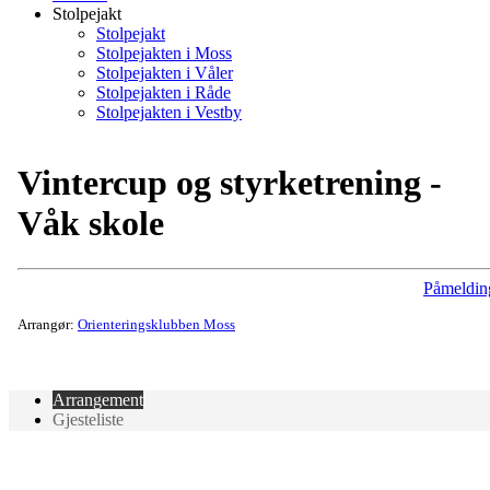
Stolpejakt
Stolpejakt
Stolpejakten i Moss
Stolpejakten i Våler
Stolpejakten i Råde
Stolpejakten i Vestby
Vintercup og styrketrening -
Våk skole
Påmeldin
Arrangør:
Orienteringsklubben Moss
Arrangement
Gjesteliste