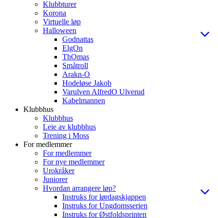
Klubbturer
Korona
Virtuelle løp
Halloween
Godnattas
ElgOn
ThOmas
Småtroll
Arakn-O
Hodeløse Jakob
Varulven AlfredO Ulverud
Kabelmannen
Klubbhus
Klubbhus
Leie av klubbhus
Trening i Moss
For medlemmer
For medlemmer
For nye medlemmer
Urokråker
Juniorer
Hvordan arrangere løp?
Instruks for lørdagskjappen
Instruks for Ungdomsserien
Instruks for Østfoldsprinten