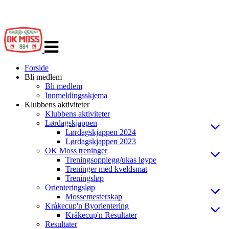
Veksle
navigasjon
Forside
Bli medlem
Bli medlem
Innmeldingsskjema
Klubbens aktiviteter
Klubbens aktiviteter
Lørdagskjappen
Lørdagskjappen 2024
Lørdagskjappen 2023
OK Moss treninger
Treningsopplegg/ukas løype
Treninger med kveldsmat
Treningsløp
Orienteringsløp
Mossemesterskap
Kråkecup'n Byorientering
Kråkecup'n Resultater
Resultater