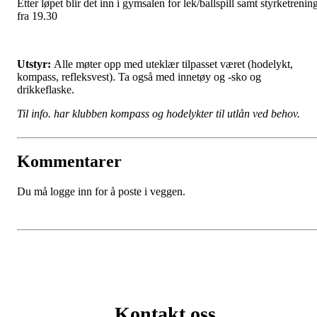
Etter løpet blir det inn i gymsalen for lek/ballspill samt styrketrenin
fra 19.30
Utstyr:
Alle møter opp med uteklær tilpasset været (hodelykt,
kompass, refleksvest). Ta også med innetøy og -sko og
drikkeflaske.
Til info. har klubben kompass og hodelykter til utlån ved behov.
Kommentarer
Du må logge inn for å poste i veggen.
Kontakt oss