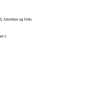
d, Akershus og Oslo.
er i: