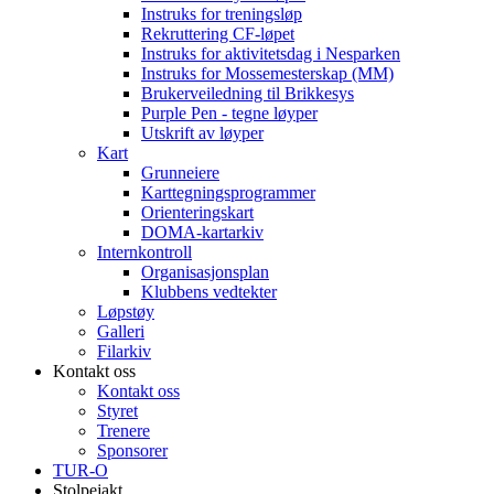
Instruks for treningsløp
Rekruttering CF-løpet
Instruks for aktivitetsdag i Nesparken
Instruks for Mossemesterskap (MM)
Brukerveiledning til Brikkesys
Purple Pen - tegne løyper
Utskrift av løyper
Kart
Grunneiere
Karttegningsprogrammer
Orienteringskart
DOMA-kartarkiv
Internkontroll
Organisasjonsplan
Klubbens vedtekter
Løpstøy
Galleri
Filarkiv
Kontakt oss
Kontakt oss
Styret
Trenere
Sponsorer
TUR-O
Stolpejakt