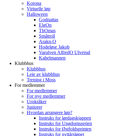
Korona
Virtuelle løp
Halloween
Godnattas
ElgOn
ThOmas
Småtroll
Arakn-O
Hodeløse Jakob
Varulven AlfredO Ulverud
Kabelmannen
Klubbhus
Klubbhus
Leie av klubbhus
Trening i Moss
For medlemmer
For medlemmer
For nye medlemmer
Urokråker
Juniorer
Hvordan arrangere løp?
Instruks for lørdagskjappen
Instruks for Ungdomsserien
Instruks for Østfoldsprinten
Instruks for nyttårsløpet