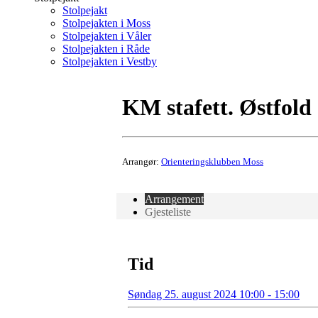
Stolpejakt
Stolpejakten i Moss
Stolpejakten i Våler
Stolpejakten i Råde
Stolpejakten i Vestby
KM stafett. Østfold
Arrangør:
Orienteringsklubben Moss
Arrangement
Gjesteliste
Tid
Søndag 25. august 2024 10:00 - 15:00