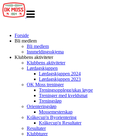
Veksle
navigasjon
Forside
Bli medlem
Bli medlem
Innmeldingsskjema
Klubbens aktiviteter
Klubbens aktiviteter
Lørdagskjappen
Lørdagskjappen 2024
Lørdagskjappen 2023
OK Moss treninger
Treningsopplegg/ukas løype
Treninger med kveldsmat
Treningsløp
Orienteringsløp
Mossemesterskap
Kråkecup'n Byorientering
Kråkecup'n Resultater
Resultater
Klubbturer