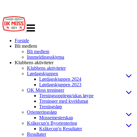
Veksle
navigasjon
Forside
Bli medlem
Bli medlem
Innmeldingsskjema
Klubbens aktiviteter
Klubbens aktiviteter
Lørdagskjappen
Lørdagskjappen 2024
Lørdagskjappen 2023
OK Moss treninger
Treningsopplegg/ukas løype
Treninger med kveldsmat
Treningsløp
Orienteringsløp
Mossemesterskap
Kråkecup'n Byorientering
Kråkecup'n Resultater
Resultater