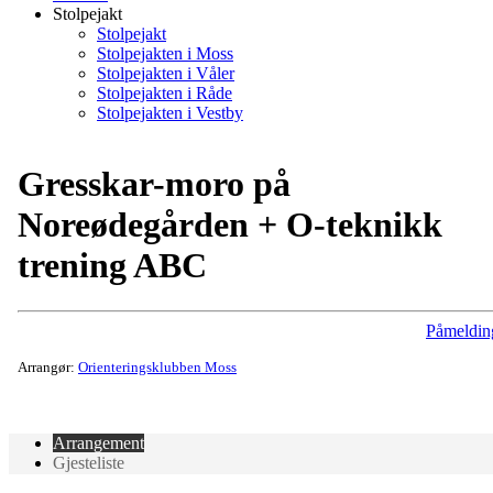
Stolpejakt
Stolpejakt
Stolpejakten i Moss
Stolpejakten i Våler
Stolpejakten i Råde
Stolpejakten i Vestby
Gresskar-moro på
Noreødegården + O-teknikk
trening ABC
Påmeldin
Arrangør:
Orienteringsklubben Moss
Arrangement
Gjesteliste