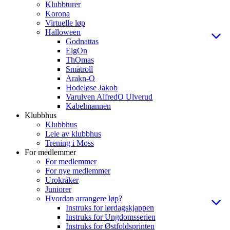
Klubbturer
Korona
Virtuelle løp
Halloween
Godnattas
ElgOn
ThOmas
Småtroll
Arakn-O
Hodeløse Jakob
Varulven AlfredO Ulverud
Kabelmannen
Klubbhus
Klubbhus
Leie av klubbhus
Trening i Moss
For medlemmer
For medlemmer
For nye medlemmer
Urokråker
Juniorer
Hvordan arrangere løp?
Instruks for lørdagskjappen
Instruks for Ungdomsserien
Instruks for Østfoldsprinten