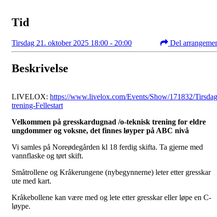
Tid
Tirsdag 21. oktober 2025 18:00 - 20:00
Del arrangeme
Beskrivelse
LIVELOX:
https://www.livelox.com/Events/Show/171832/Tirsda
trening-Fellestart
Velkommen på gresskardugnad /o-teknisk trening for eldre
ungdommer og voksne, det finnes løyper på ABC nivå
Vi samles på Noreødegården kl 18 ferdig skifta. Ta gjerne med
vannflaske og tørt skift.
Småtrollene og Kråkerungene (nybegynnerne) leter etter gresskar
ute med kart.
Kråkebollene kan være med og lete etter gresskar eller løpe en C-
løype.