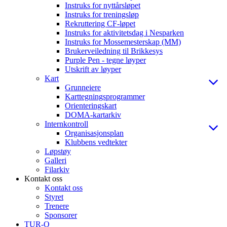
Instruks for nyttårsløpet
Instruks for treningsløp
Rekruttering CF-løpet
Instruks for aktivitetsdag i Nesparken
Instruks for Mossemesterskap (MM)
Brukerveiledning til Brikkesys
Purple Pen - tegne løyper
Utskrift av løyper
Kart
Grunneiere
Karttegningsprogrammer
Orienteringskart
DOMA-kartarkiv
Internkontroll
Organisasjonsplan
Klubbens vedtekter
Løpstøy
Galleri
Filarkiv
Kontakt oss
Kontakt oss
Styret
Trenere
Sponsorer
TUR-O