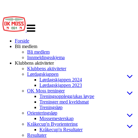
Veksle
navigasjon
Forside
Bli medlem
Bli medlem
Innmeldingsskjema
Klubbens aktiviteter
Klubbens aktiviteter
Lørdagskjappen
Lørdagskjappen 2024
Lørdagskjappen 2023
OK Moss treninger
Treningsopplegg/ukas løype
Treninger med kveldsmat
Treningsløp
Orienteringsløp
Mossemesterskap
Kråkecup'n Byorientering
Kråkecup'n Resultater
Resultater