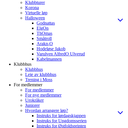
Klubbturer
Korona
Virtuelle løp
Halloween
Godnattas
ElgOn
ThOmas
Småtroll
Arakn-O
Hodeløse Jakob
Varulven AlfredO Ulverud
Kabelmannen
Klubbhus
Klubbhus
Leie av klubbhus
Trening i Moss
For medlemmer
For medlemmer
For nye medlemmer
Urokråker
Juniorer
Hvordan arrangere løp?
Instruks for lørdagskjappen
Instruks for Ungdomsserien
Instruks for Østfoldsprinten