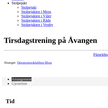
Stolpejakt
Stolpejakt
Stolpejakten i Moss
Stolpejakten i Våler
Stolpejakten i Råde
Stolpejakten i Vestby
Tirsdagstrening på Åvangen
Påmeldin
Arrangør:
Orienteringsklubben Moss
Arrangement
Gjesteliste
Tid