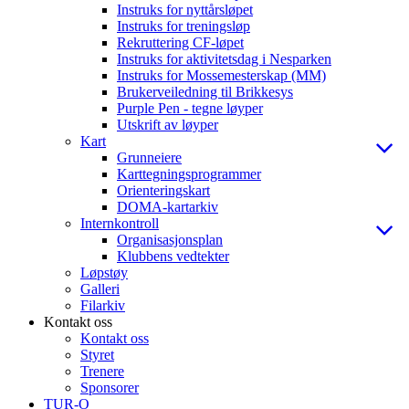
Instruks for nyttårsløpet
Instruks for treningsløp
Rekruttering CF-løpet
Instruks for aktivitetsdag i Nesparken
Instruks for Mossemesterskap (MM)
Brukerveiledning til Brikkesys
Purple Pen - tegne løyper
Utskrift av løyper
Kart
Grunneiere
Karttegningsprogrammer
Orienteringskart
DOMA-kartarkiv
Internkontroll
Organisasjonsplan
Klubbens vedtekter
Løpstøy
Galleri
Filarkiv
Kontakt oss
Kontakt oss
Styret
Trenere
Sponsorer
TUR-O