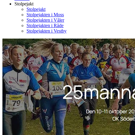
Stolpejakt
Stolpejakt
Stolpejakten i Moss
Stolpejakten i Våler
Stolpejakten i Råde
Stolpejakten i Vestby