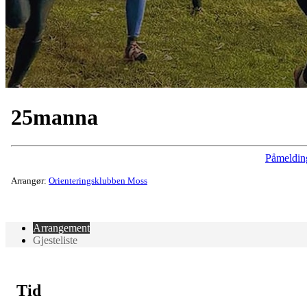
25manna
Påmeldin
Arrangør:
Orienteringsklubben Moss
Arrangement
Gjesteliste
Tid