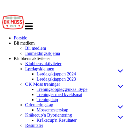
Veksle
navigasjon
Forside
Bli medlem
Bli medlem
Innmeldingsskjema
Klubbens aktiviteter
Klubbens aktiviteter
Lørdagskjappen
Lørdagskjappen 2024
Lørdagskjappen 2023
OK Moss treninger
Treningsopplegg/ukas løype
Treninger med kveldsmat
Treningsløp
Orienteringsløp
Mossemesterskap
Kråkecup'n Byorientering
Kråkecup'n Resultater
Resultater