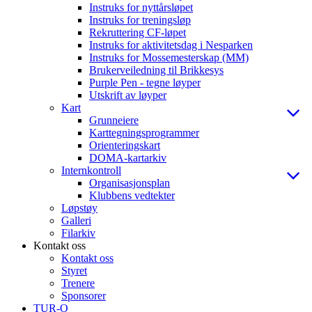
Instruks for nyttårsløpet
Instruks for treningsløp
Rekruttering CF-løpet
Instruks for aktivitetsdag i Nesparken
Instruks for Mossemesterskap (MM)
Brukerveiledning til Brikkesys
Purple Pen - tegne løyper
Utskrift av løyper
Kart
Grunneiere
Karttegningsprogrammer
Orienteringskart
DOMA-kartarkiv
Internkontroll
Organisasjonsplan
Klubbens vedtekter
Løpstøy
Galleri
Filarkiv
Kontakt oss
Kontakt oss
Styret
Trenere
Sponsorer
TUR-O