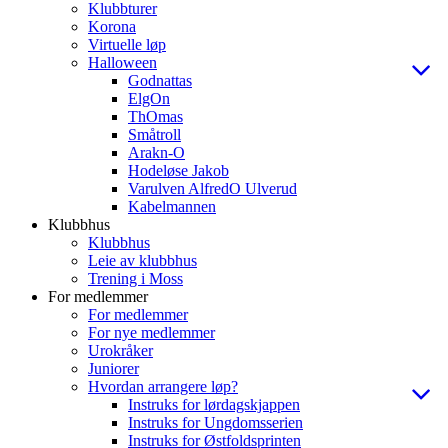
Klubbturer
Korona
Virtuelle løp
Halloween
Godnattas
ElgOn
ThOmas
Småtroll
Arakn-O
Hodeløse Jakob
Varulven AlfredO Ulverud
Kabelmannen
Klubbhus
Klubbhus
Leie av klubbhus
Trening i Moss
For medlemmer
For medlemmer
For nye medlemmer
Urokråker
Juniorer
Hvordan arrangere løp?
Instruks for lørdagskjappen
Instruks for Ungdomsserien
Instruks for Østfoldsprinten