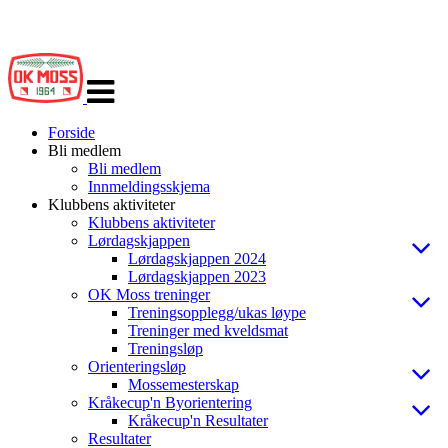
Veksle
navigasjon
Forside
Bli medlem
Bli medlem
Innmeldingsskjema
Klubbens aktiviteter
Klubbens aktiviteter
Lørdagskjappen
Lørdagskjappen 2024
Lørdagskjappen 2023
OK Moss treninger
Treningsopplegg/ukas løype
Treninger med kveldsmat
Treningsløp
Orienteringsløp
Mossemesterskap
Kråkecup'n Byorientering
Kråkecup'n Resultater
Resultater