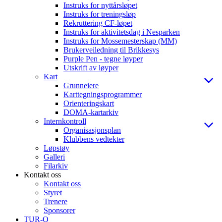
Instruks for nyttårsløpet
Instruks for treningsløp
Rekruttering CF-løpet
Instruks for aktivitetsdag i Nesparken
Instruks for Mossemesterskap (MM)
Brukerveiledning til Brikkesys
Purple Pen - tegne løyper
Utskrift av løyper
Kart
Grunneiere
Karttegningsprogrammer
Orienteringskart
DOMA-kartarkiv
Internkontroll
Organisasjonsplan
Klubbens vedtekter
Løpstøy
Galleri
Filarkiv
Kontakt oss
Kontakt oss
Styret
Trenere
Sponsorer
TUR-O