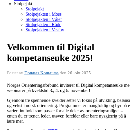
Stolpejakt
Stolpejakt
Stolpejakten i Moss
Stolpejakten i Våler
Stolpejakten i Råde
Stolpejakten i Vestby
Velkommen til Digital
kompetanseuke 2025!
Postet av
Donatas Kontautas
den
26. okt 2025
Norges Orienteringsforbund inviterer til Digital kompetanseuke me
webinarer på kveldstid 3., 4. og 6. november!
Gjennom tre spennende kvelder setter vi fokus på utvikling, balans
og vekst i norsk orientering. Programmet er mangfoldig og byr på e
variert innhold som passer for alle deler av orienteringsmiljøet –
enten du er trener, leder, utøver, forelder eller bare nysgjerrig på å
lære mer.