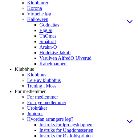
Klubbturer
Korona
Virtuelle løp
Halloween
Godnattas
ElgOn
ThOmas
Småtroll
Arakn-O
Hodeløse Jakob
Varulven AlfredO Ulverud
Kabelmannen
Klubbhus
Klubbhus
Leie av klubbhus
Trening i Moss
For medlemmer
For medlemmer
For nye medlemmer
Urokråker
Juniorer
Hvordan arrangere løp?
Instruks for lørdagskjappen
Instruks for Ungdomsserien
Instruks for Østfoldsprinten