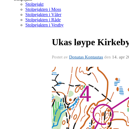
Stolpejakt
Stolpejakten i Moss
Stolpejakten i Våler
Stolpejakten i Råde
Stolpejakten i Vestby
Ukas løype Kirkeby
Postet av
Donatas Kontautas
den
14. apr 