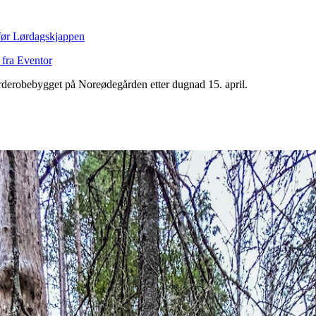
før Lørdagskjappen
 fra Eventor
i garderobebygget på Noreødegården etter dugnad 15. april.