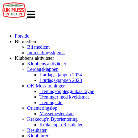
Veksle
navigasjon
Forside
Bli medlem
Bli medlem
Innmeldingsskjema
Klubbens aktiviteter
Klubbens aktiviteter
Lørdagskjappen
Lørdagskjappen 2024
Lørdagskjappen 2023
OK Moss treninger
Treningsopplegg/ukas løype
Treninger med kveldsmat
Treningsløp
Orienteringsløp
Mossemesterskap
Kråkecup'n Byorientering
Kråkecup'n Resultater
Resultater
Klubbturer