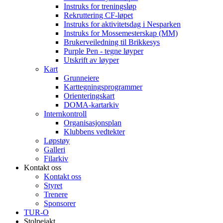
Instruks for treningsløp
Rekruttering CF-løpet
Instruks for aktivitetsdag i Nesparken
Instruks for Mossemesterskap (MM)
Brukerveiledning til Brikkesys
Purple Pen - tegne løyper
Utskrift av løyper
Kart
Grunneiere
Karttegningsprogrammer
Orienteringskart
DOMA-kartarkiv
Internkontroll
Organisasjonsplan
Klubbens vedtekter
Løpstøy
Galleri
Filarkiv
Kontakt oss
Kontakt oss
Styret
Trenere
Sponsorer
TUR-O
Stolpejakt