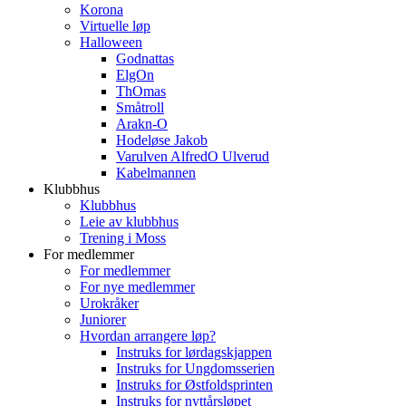
Korona
Virtuelle løp
Halloween
Godnattas
ElgOn
ThOmas
Småtroll
Arakn-O
Hodeløse Jakob
Varulven AlfredO Ulverud
Kabelmannen
Klubbhus
Klubbhus
Leie av klubbhus
Trening i Moss
For medlemmer
For medlemmer
For nye medlemmer
Urokråker
Juniorer
Hvordan arrangere løp?
Instruks for lørdagskjappen
Instruks for Ungdomsserien
Instruks for Østfoldsprinten
Instruks for nyttårsløpet