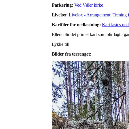
Parkering:
Ved Våler kirke
Livelox:
Livelox - Arrangement: Trening 
Kartfiler for nedlastning:
Kart lastes ned
Ellers blir det printet kart som blir lagt 
Lykke til!
Bilder fra terrenget: