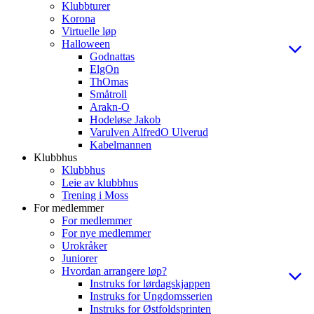
Klubbturer
Korona
Virtuelle løp
Halloween
Godnattas
ElgOn
ThOmas
Småtroll
Arakn-O
Hodeløse Jakob
Varulven AlfredO Ulverud
Kabelmannen
Klubbhus
Klubbhus
Leie av klubbhus
Trening i Moss
For medlemmer
For medlemmer
For nye medlemmer
Urokråker
Juniorer
Hvordan arrangere løp?
Instruks for lørdagskjappen
Instruks for Ungdomsserien
Instruks for Østfoldsprinten