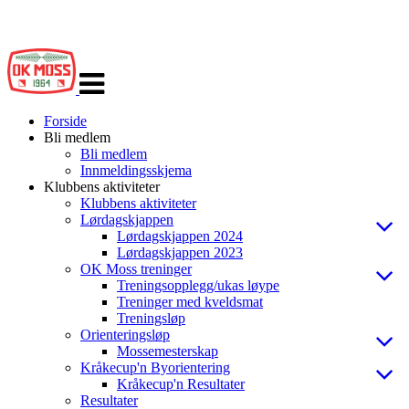
Veksle
navigasjon
Forside
Bli medlem
Bli medlem
Innmeldingsskjema
Klubbens aktiviteter
Klubbens aktiviteter
Lørdagskjappen
Lørdagskjappen 2024
Lørdagskjappen 2023
OK Moss treninger
Treningsopplegg/ukas løype
Treninger med kveldsmat
Treningsløp
Orienteringsløp
Mossemesterskap
Kråkecup'n Byorientering
Kråkecup'n Resultater
Resultater