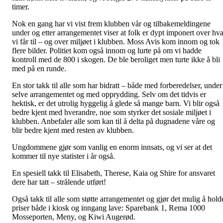
timer.
Nok en gang har vi vist frem klubben vår og tilbakemeldingene
under og etter arrangementet viser at folk er dypt imponert over hv
vi får til – og over miljøet i klubben. Moss Avis kom innom og tok
flere bilder. Politiet kom også innom og lurte på om vi hadde
kontroll med de 800 i skogen. De ble beroliget men turte ikke å bli
med på en runde.
En stor takk til alle som har bidratt – både med forberedelser, under
selve arrangementet og med opprydding. Selv om det tidvis er
hektisk, er det utrolig hyggelig å glede så mange barn. Vi blir også
bedre kjent med hverandre, noe som styrker det sosiale miljøet i
klubben. Anbefaler alle som kan til å delta på dugnadene våre og
blir bedre kjent med resten av klubben.
Ungdommene gjør som vanlig en enorm innsats, og vi ser at det
kommer til nye statister i år også.
En spesiell takk til Elisabeth, Therese, Kaia og Shire for ansvaret
dere har tatt – strålende utført!
Også takk til alle som støtte arrangementet og gjør det mulig å hold
priser både i kiosk og inngang lave: Sparebank 1, Rema 1000
Mosseporten, Meny, og Kiwi Augerød.