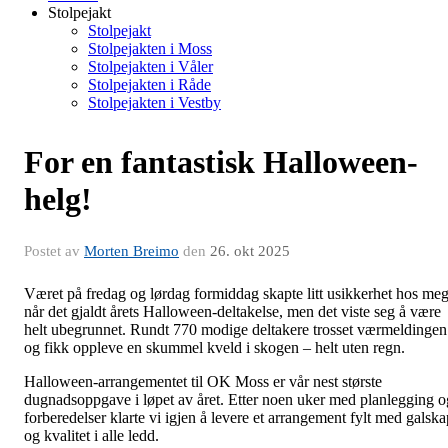
Stolpejakt
Stolpejakt
Stolpejakten i Moss
Stolpejakten i Våler
Stolpejakten i Råde
Stolpejakten i Vestby
For en fantastisk Halloween-
helg!
Postet av
Morten Breimo
den
26. okt 2025
Været på fredag og lørdag formiddag skapte litt usikkerhet hos me
når det gjaldt årets Halloween-deltakelse, men det viste seg å være
helt ubegrunnet. Rundt 770 modige deltakere trosset værmeldingen
og fikk oppleve en skummel kveld i skogen – helt uten regn.
Halloween-arrangementet til OK Moss er vår nest største
dugnadsoppgave i løpet av året. Etter noen uker med planlegging o
forberedelser klarte vi igjen å levere et arrangement fylt med galska
og kvalitet i alle ledd.