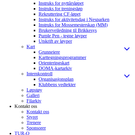
Instruks for nyttårsløpet
Instruks for treningsløp
Rekruttering CF-løpet
Instruks for aktivitetsdag i Nesparken
Instruks for Mossemesterskap (MM)
Brukerveiledning til Brikkesys
Purple Pen - tegne løyper
Utskrift av løyper
Kart
Grunneiere
Karttegningsprogrammer
Orienteringskart
DOMA-kartarkiv
Internkontroll
Organisasjonsplan
Klubbens vedtekter
Løpstøy
Galleri
Filarkiv
Kontakt oss
Kontakt oss
Styret
Trenere
Sponsorer
TUR-O