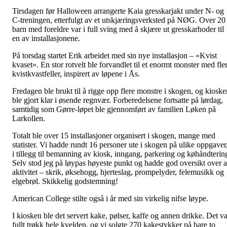
Tirsdagen før Halloween arrangerte Kaia gresskarjakt under N- og
C-treningen, etterfulgt av et utskjæringsverksted på NØG. Over 20
barn med foreldre var i full sving med å skjære ut gresskarhoder til
en av installasjonene.
På torsdag startet Erik arbeidet med sin nye installasjon – «Kvist
kvaset». En stor rotvelt ble forvandlet til et enormt monster med fle
kvistkvastfeller, inspirert av løpene i Ås.
Fredagen ble brukt til å rigge opp flere monstre i skogen, og kioske
ble gjort klar i øsende regnvær. Forberedelsene fortsatte på lørdag,
samtidig som Gørre-løpet ble gjennomført av familien Løken på
Larkollen.
Totalt ble over 15 installasjoner organisert i skogen, mange med
statister. Vi hadde rundt 16 personer ute i skogen på ulike oppgaver
i tillegg til bemanning av kiosk, inngang, parkering og køhåndterin
Selv stod jeg på løypas høyeste punkt og hadde god oversikt over a
aktivitet – skrik, øksehogg, hjerteslag, prompelyder, felemusikk og
elgebrøl. Skikkelig godstemning!
American College stilte også i år med sin virkelig nifse løype.
I kiosken ble det servert kake, pølser, kaffe og annen drikke. Det va
fullt trøkk hele kvelden, og vi solgte 270 kakestykker på bare to