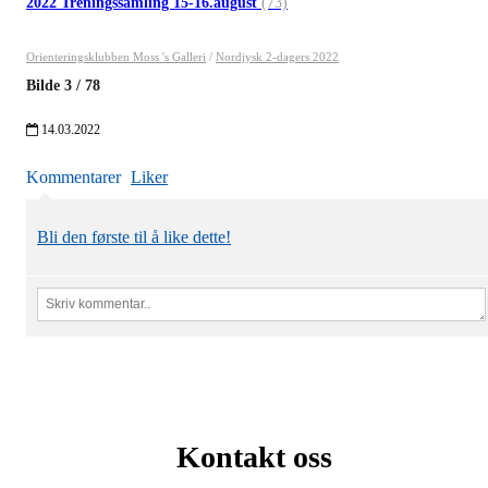
2022 Treningssamling 15-16.august
(73)
Orienteringsklubben Moss 's Galleri
/
Nordjysk 2-dagers 2022
Bilde
3
/
78
14.03.2022
Kommentarer
Liker
Bli den første til å like dette!
Kontakt oss