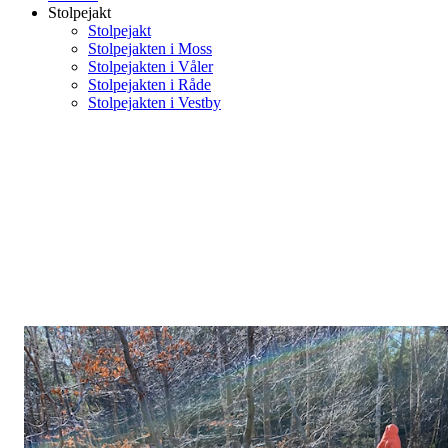
Stolpejakt
Stolpejakt
Stolpejakten i Moss
Stolpejakten i Våler
Stolpejakten i Råde
Stolpejakten i Vestby