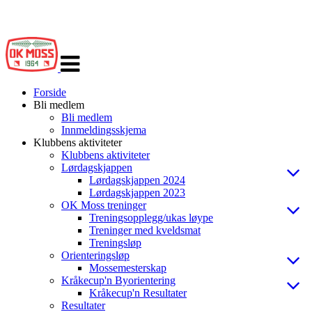
Veksle
navigasjon
Forside
Bli medlem
Bli medlem
Innmeldingsskjema
Klubbens aktiviteter
Klubbens aktiviteter
Lørdagskjappen
Lørdagskjappen 2024
Lørdagskjappen 2023
OK Moss treninger
Treningsopplegg/ukas løype
Treninger med kveldsmat
Treningsløp
Orienteringsløp
Mossemesterskap
Kråkecup'n Byorientering
Kråkecup'n Resultater
Resultater