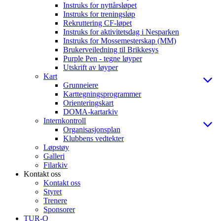
Instruks for nyttårsløpet
Instruks for treningsløp
Rekruttering CF-løpet
Instruks for aktivitetsdag i Nesparken
Instruks for Mossemesterskap (MM)
Brukerveiledning til Brikkesys
Purple Pen - tegne løyper
Utskrift av løyper
Kart
Grunneiere
Karttegningsprogrammer
Orienteringskart
DOMA-kartarkiv
Internkontroll
Organisasjonsplan
Klubbens vedtekter
Løpstøy
Galleri
Filarkiv
Kontakt oss
Kontakt oss
Styret
Trenere
Sponsorer
TUR-O