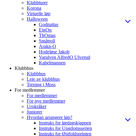
Klubbturer
Korona
Virtuelle løp
Halloween
Godnattas
ElgOn
ThOmas
Småtroll
Arakn-O
Hodeløse Jakob
Varulven AlfredO Ulverud
Kabelmannen
Klubbhus
Klubbhus
Leie av klubbhus
Trening i Moss
For medlemmer
For medlemmer
For nye medlemmer
Urokråker
Juniorer
Hvordan arrangere løp?
Instruks for lørdagskjappen
Instruks for Ungdomsserien
Instruks for Østfoldsprinten