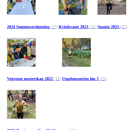
2024 Sommeravslutning
(27)
Kvistkvaset 2023
(31)
Spania 2023
(37)
Vegvesen mesterskap 2022
(12)
Ungdomsserien løp 5
(25)