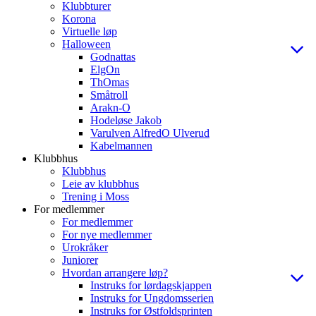
Klubbturer
Korona
Virtuelle løp
Halloween
Godnattas
ElgOn
ThOmas
Småtroll
Arakn-O
Hodeløse Jakob
Varulven AlfredO Ulverud
Kabelmannen
Klubbhus
Klubbhus
Leie av klubbhus
Trening i Moss
For medlemmer
For medlemmer
For nye medlemmer
Urokråker
Juniorer
Hvordan arrangere løp?
Instruks for lørdagskjappen
Instruks for Ungdomsserien
Instruks for Østfoldsprinten