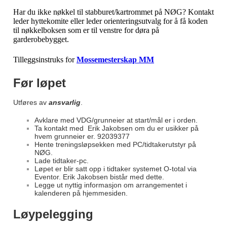
Har du ikke nøkkel til stabburet/kartrommet på NØG? Kontakt
leder hyttekomite eller leder orienteringsutvalg for å få koden
til nøkkelboksen som er til venstre for døra på
garderobebygget.
Tilleggsinstruks for
Mossemesterskap MM
Før løpet
Utføres av
ansvarlig
.
Avklare med VDG/grunneier at start/mål er i orden.
Ta kontakt med Erik Jakobsen om du er usikker på
hvem grunneier er. 92039377
Hente treningsløpsekken med PC/tidtakerutstyr på
NØG.
Lade tidtaker-pc.
Løpet er blir satt opp i tidtaker systemet O-total via
Eventor. Erik Jakobsen bistår med dette.
Legge ut nyttig informasjon om arrangementet i
kalenderen på hjemmesiden.
Løypelegging