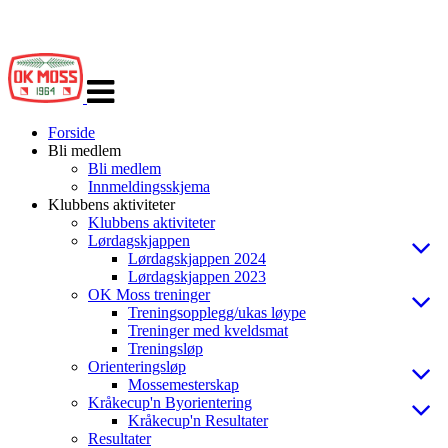
Veksle
navigasjon
Forside
Bli medlem
Bli medlem
Innmeldingsskjema
Klubbens aktiviteter
Klubbens aktiviteter
Lørdagskjappen
Lørdagskjappen 2024
Lørdagskjappen 2023
OK Moss treninger
Treningsopplegg/ukas løype
Treninger med kveldsmat
Treningsløp
Orienteringsløp
Mossemesterskap
Kråkecup'n Byorientering
Kråkecup'n Resultater
Resultater