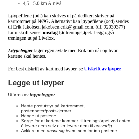
4,5 - 5,0 km A-nivå
Løypefilene (pdf) kan skrives ut på dedikert skriver på
kartrommet på NØG. Alternativt kan løypefilene (ocd) sendes
til Erik Jakobsen jakobsen.erik@gmail.com, (tlf. 92039377)
for utskrift senest
onsdag
før treningsløpet. Legg også
treningen ut på Livelox.
Løypelegger
lager egen avtale med Erik om når og hvor
kartene skal hentes.
For best utskrift av kart med løyper, se
Utskrift av løyper
Legge ut løyper
Utføres av
løypelegger
:
Hente postutstyr på kartrommet,
postenheter/postskjermer
Henge ut postene.
Sørge for at kartene kommer til treningsløpet ved enten
å levere dem selv eller levere dem til
ansvarlig
.
Avklare med
ansvarlig
hvem som tar inn postene.