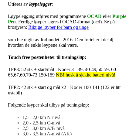
Utføres av
løypelegger
:
Løypelegging utføres med programmene
OCAD
eller
Purple
Pen
. Ferdige løyper lagres i OCAD-format (ocd). Se på
brosjyren:
Riktige løyper for barn og unge
som ble utgitt av forbundet i 2016. Den forteller i detalj
hvordan de enkle løypene skal være.
Touch free postenheter til treningsløp:
TFP3: 52 stk + start/mål - Koder 31-39, 40-49,50-59, 60-
65,67,69,70-73,150-159
NB! husk å sjekke batteri nivå!
TFP2: 42 stk + start og mål x2 - Koder 100-141 (122 er litt
ustabil)
Følgende løyper skal tilbys på treningsløp:
1,5 - 2,0 km N-nivå
2,0 - 2,5 km C-nivå
2,5 - 3,0 km A/B-nivå
3,0 - 3,5 km A-nivå (AK)