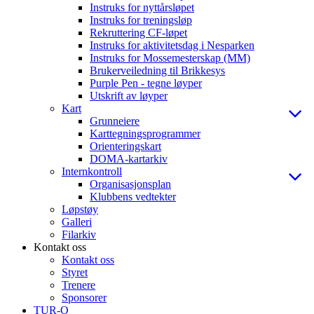
Instruks for nyttårsløpet
Instruks for treningsløp
Rekruttering CF-løpet
Instruks for aktivitetsdag i Nesparken
Instruks for Mossemesterskap (MM)
Brukerveiledning til Brikkesys
Purple Pen - tegne løyper
Utskrift av løyper
Kart
Grunneiere
Karttegningsprogrammer
Orienteringskart
DOMA-kartarkiv
Internkontroll
Organisasjonsplan
Klubbens vedtekter
Løpstøy
Galleri
Filarkiv
Kontakt oss
Kontakt oss
Styret
Trenere
Sponsorer
TUR-O