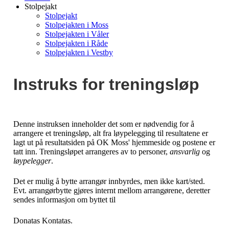
Stolpejakt
Stolpejakt
Stolpejakten i Moss
Stolpejakten i Våler
Stolpejakten i Råde
Stolpejakten i Vestby
Instruks for treningsløp
Denne instruksen inneholder det som er nødvendig for å
arrangere et treningsløp, alt fra løypelegging til resultatene er
lagt ut på resultatsiden på OK Moss' hjemmeside og postene er
tatt inn. Treningsløpet arrangeres av to personer,
ansvarlig
og
løypelegger
.
Det er mulig å bytte arrangør innbyrdes, men ikke kart/sted.
Evt. arrangørbytte gjøres internt mellom arrangørene, deretter
sendes informasjon om byttet til
Donatas Kontatas.