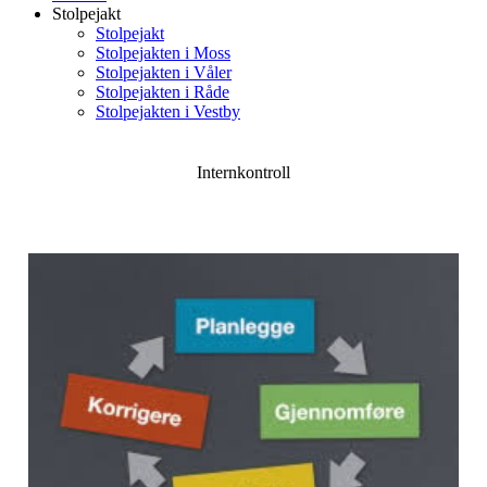
Stolpejakt
Stolpejakt
Stolpejakten i Moss
Stolpejakten i Våler
Stolpejakten i Råde
Stolpejakten i Vestby
Internkontroll