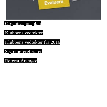
Organisasjonsplan
Klubbens vedtekter
Klubbens vedtekter fra 2016
Styremøtereferater
Referat Årsmøte