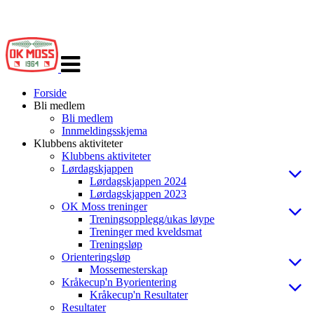
Veksle
navigasjon
Forside
Bli medlem
Bli medlem
Innmeldingsskjema
Klubbens aktiviteter
Klubbens aktiviteter
Lørdagskjappen
Lørdagskjappen 2024
Lørdagskjappen 2023
OK Moss treninger
Treningsopplegg/ukas løype
Treninger med kveldsmat
Treningsløp
Orienteringsløp
Mossemesterskap
Kråkecup'n Byorientering
Kråkecup'n Resultater
Resultater