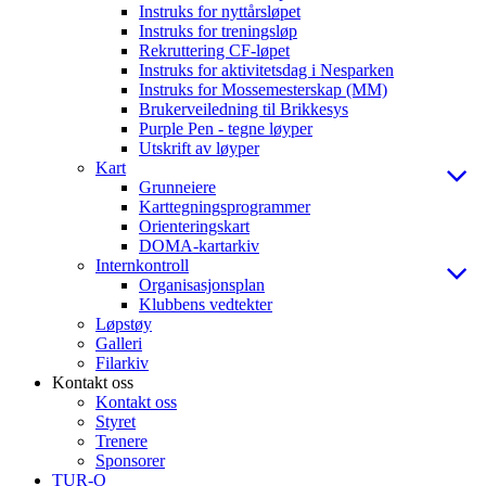
Instruks for nyttårsløpet
Instruks for treningsløp
Rekruttering CF-løpet
Instruks for aktivitetsdag i Nesparken
Instruks for Mossemesterskap (MM)
Brukerveiledning til Brikkesys
Purple Pen - tegne løyper
Utskrift av løyper
Kart
Grunneiere
Karttegningsprogrammer
Orienteringskart
DOMA-kartarkiv
Internkontroll
Organisasjonsplan
Klubbens vedtekter
Løpstøy
Galleri
Filarkiv
Kontakt oss
Kontakt oss
Styret
Trenere
Sponsorer
TUR-O