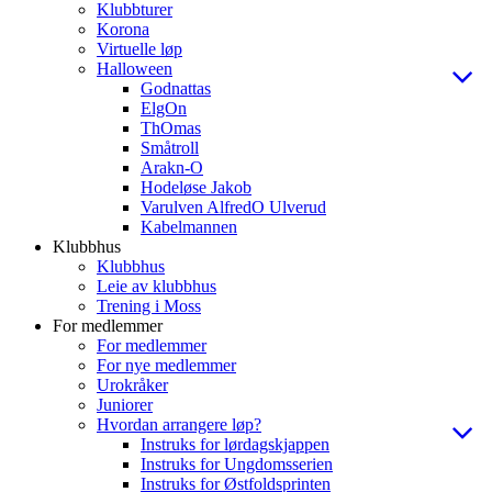
Klubbturer
Korona
Virtuelle løp
Halloween
Godnattas
ElgOn
ThOmas
Småtroll
Arakn-O
Hodeløse Jakob
Varulven AlfredO Ulverud
Kabelmannen
Klubbhus
Klubbhus
Leie av klubbhus
Trening i Moss
For medlemmer
For medlemmer
For nye medlemmer
Urokråker
Juniorer
Hvordan arrangere løp?
Instruks for lørdagskjappen
Instruks for Ungdomsserien
Instruks for Østfoldsprinten