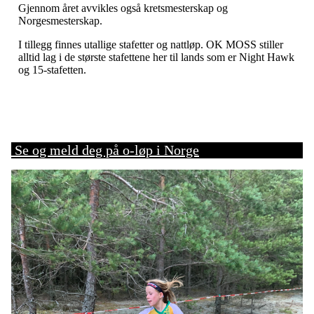
Gjennom året avvikles også kretsmesterskap og
Norgesmesterskap.
I tillegg finnes utallige stafetter og nattløp. OK MOSS stiller
alltid lag i de største stafettene her til lands som er Night Hawk
og 15-stafetten.
Se og meld deg på o-løp i Norge