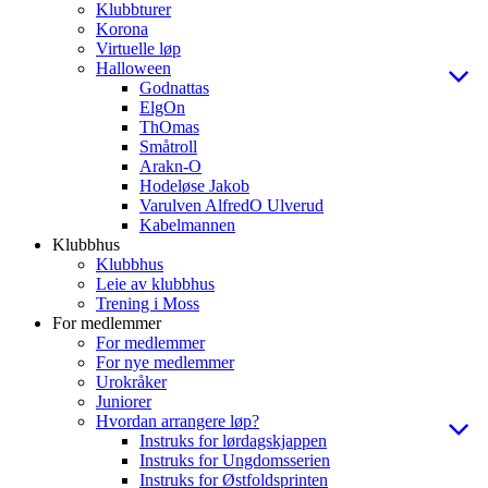
Klubbturer
Korona
Virtuelle løp
Halloween
Godnattas
ElgOn
ThOmas
Småtroll
Arakn-O
Hodeløse Jakob
Varulven AlfredO Ulverud
Kabelmannen
Klubbhus
Klubbhus
Leie av klubbhus
Trening i Moss
For medlemmer
For medlemmer
For nye medlemmer
Urokråker
Juniorer
Hvordan arrangere løp?
Instruks for lørdagskjappen
Instruks for Ungdomsserien
Instruks for Østfoldsprinten