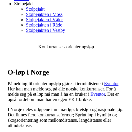
Stolpejakt
Stolpejakt
Stolpejakten i Moss
Stolpejakten i Våler
Stolpejakten i Råde
Stolpejakten i Vestby
Konkurranse - orienteringsløp
O-løp i Norge
Påmelding til orienteringsløp gjøres i terminlistene i
Eventor
.
Her kan man melde seg på alle norske konkurranser. For å
melde seg på et løp må man å ha en bruker i
Eventor
. Det er
også fordel om man har en egen EKT-brikke.
I Norge deles o-løpene inn i nærløp, kretsløp og nasjonale løp.
Det finnes flere konkurranseformer; Sprint løp i bymiljø og
skogsorientering som mellomdistanse, langdistanse eller
ultradistanse.