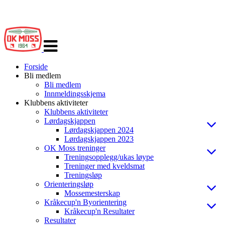
Veksle
navigasjon
Forside
Bli medlem
Bli medlem
Innmeldingsskjema
Klubbens aktiviteter
Klubbens aktiviteter
Lørdagskjappen
Lørdagskjappen 2024
Lørdagskjappen 2023
OK Moss treninger
Treningsopplegg/ukas løype
Treninger med kveldsmat
Treningsløp
Orienteringsløp
Mossemesterskap
Kråkecup'n Byorientering
Kråkecup'n Resultater
Resultater