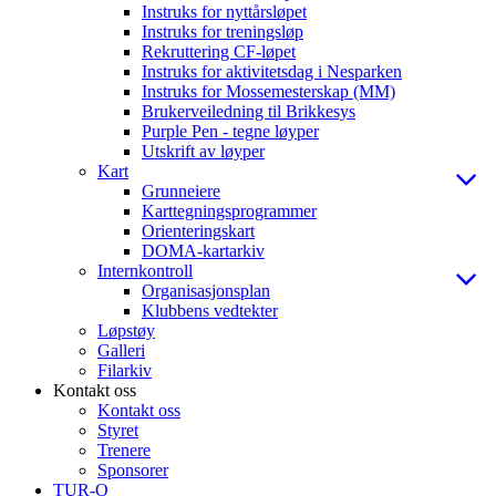
Instruks for nyttårsløpet
Instruks for treningsløp
Rekruttering CF-løpet
Instruks for aktivitetsdag i Nesparken
Instruks for Mossemesterskap (MM)
Brukerveiledning til Brikkesys
Purple Pen - tegne løyper
Utskrift av løyper
Kart
Grunneiere
Karttegningsprogrammer
Orienteringskart
DOMA-kartarkiv
Internkontroll
Organisasjonsplan
Klubbens vedtekter
Løpstøy
Galleri
Filarkiv
Kontakt oss
Kontakt oss
Styret
Trenere
Sponsorer
TUR-O