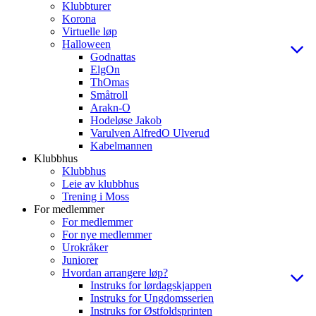
Klubbturer
Korona
Virtuelle løp
Halloween
Godnattas
ElgOn
ThOmas
Småtroll
Arakn-O
Hodeløse Jakob
Varulven AlfredO Ulverud
Kabelmannen
Klubbhus
Klubbhus
Leie av klubbhus
Trening i Moss
For medlemmer
For medlemmer
For nye medlemmer
Urokråker
Juniorer
Hvordan arrangere løp?
Instruks for lørdagskjappen
Instruks for Ungdomsserien
Instruks for Østfoldsprinten