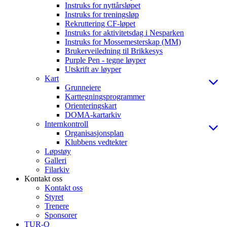
Instruks for nyttårsløpet
Instruks for treningsløp
Rekruttering CF-løpet
Instruks for aktivitetsdag i Nesparken
Instruks for Mossemesterskap (MM)
Brukerveiledning til Brikkesys
Purple Pen - tegne løyper
Utskrift av løyper
Kart
Grunneiere
Karttegningsprogrammer
Orienteringskart
DOMA-kartarkiv
Internkontroll
Organisasjonsplan
Klubbens vedtekter
Løpstøy
Galleri
Filarkiv
Kontakt oss
Kontakt oss
Styret
Trenere
Sponsorer
TUR-O