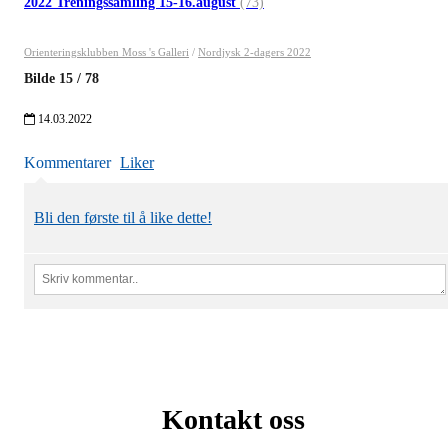
2022 Treningssamling 15-16.august
(73)
Orienteringsklubben Moss 's Galleri
/
Nordjysk 2-dagers 2022
Bilde
15
/
78
14.03.2022
Kommentarer
Liker
Bli den første til å like dette!
Kontakt oss