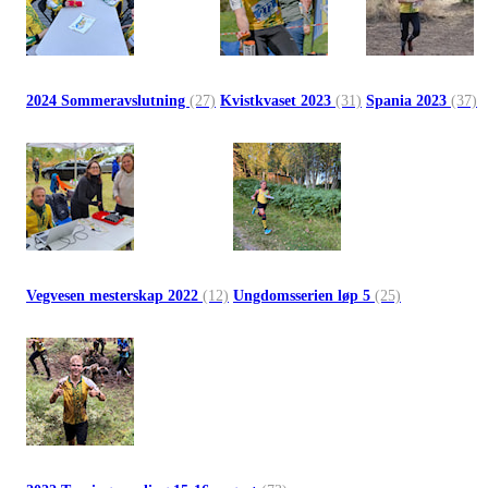
2024 Sommeravslutning
(27)
Kvistkvaset 2023
(31)
Spania 2023
(37)
Vegvesen mesterskap 2022
(12)
Ungdomsserien løp 5
(25)