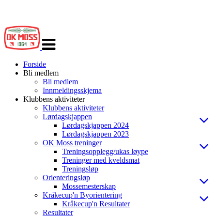
Veksle
navigasjon
Forside
Bli medlem
Bli medlem
Innmeldingsskjema
Klubbens aktiviteter
Klubbens aktiviteter
Lørdagskjappen
Lørdagskjappen 2024
Lørdagskjappen 2023
OK Moss treninger
Treningsopplegg/ukas løype
Treninger med kveldsmat
Treningsløp
Orienteringsløp
Mossemesterskap
Kråkecup'n Byorientering
Kråkecup'n Resultater
Resultater