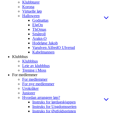
Klubbturer
Korona
Virtuelle løp
Halloween
Godnattas
ElgOn
ThOmas
Småtroll
Arakn-O
Hodeløse Jakob
Varulven AlfredO Ulverud
Kabelmannen
Klubbhus
Klubbhus
Leie av klubbhus
Trening i Moss
For medlemmer
For medlemmer
For nye medlemmer
Urokråker
Juniorer
Hvordan arrangere løp?
Instruks for lørdagskjappen
Instruks for Ungdomsserien
Instruks for Østfoldsprinten