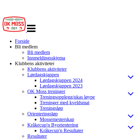
Veksle
navigasjon
Forside
Bli medlem
Bli medlem
Innmeldingsskjema
Klubbens aktiviteter
Klubbens aktiviteter
Lørdagskjappen
Lørdagskjappen 2024
Lørdagskjappen 2023
OK Moss treninger
Treningsopplegg/ukas løype
Treninger med kveldsmat
Treningsløp
Orienteringsløp
Mossemesterskap
Kråkecup'n Byorientering
Kråkecup'n Resultater
Resultater