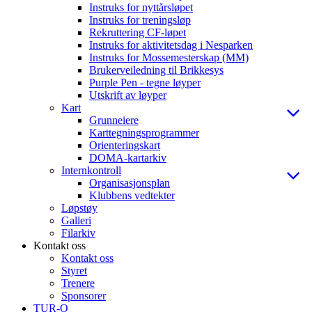
Instruks for nyttårsløpet
Instruks for treningsløp
Rekruttering CF-løpet
Instruks for aktivitetsdag i Nesparken
Instruks for Mossemesterskap (MM)
Brukerveiledning til Brikkesys
Purple Pen - tegne løyper
Utskrift av løyper
Kart
Grunneiere
Karttegningsprogrammer
Orienteringskart
DOMA-kartarkiv
Internkontroll
Organisasjonsplan
Klubbens vedtekter
Løpstøy
Galleri
Filarkiv
Kontakt oss
Kontakt oss
Styret
Trenere
Sponsorer
TUR-O