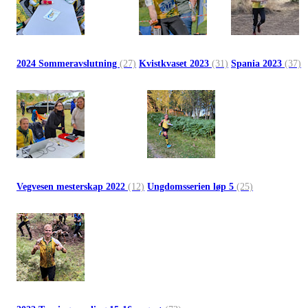
2024 Sommeravslutning
(27)
Kvistkvaset 2023
(31)
Spania 2023
(37)
Vegvesen mesterskap 2022
(12)
Ungdomsserien løp 5
(25)