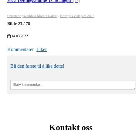
2022 Treningssamling 15-16.august
(73)
Orienteringsklubben Moss 's Galleri
/
Nordjysk 2-dagers 2022
Bilde
23
/
78
14.03.2022
Kommentarer
Liker
Bli den første til å like dette!
Kontakt oss