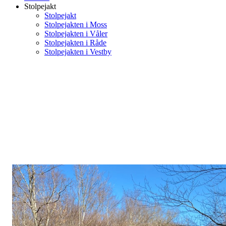
Stolpejakt
Stolpejakt
Stolpejakten i Moss
Stolpejakten i Våler
Stolpejakten i Råde
Stolpejakten i Vestby