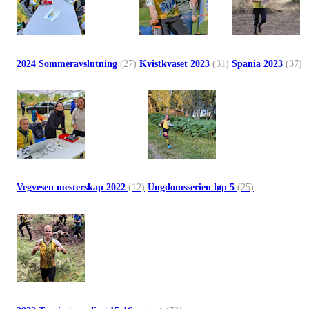
2024 Sommeravslutning
(27)
Kvistkvaset 2023
(31)
Spania 2023
(37)
Vegvesen mesterskap 2022
(12)
Ungdomsserien løp 5
(25)