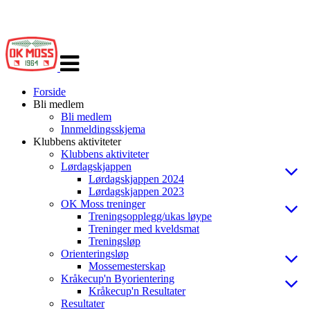
Veksle
navigasjon
Forside
Bli medlem
Bli medlem
Innmeldingsskjema
Klubbens aktiviteter
Klubbens aktiviteter
Lørdagskjappen
Lørdagskjappen 2024
Lørdagskjappen 2023
OK Moss treninger
Treningsopplegg/ukas løype
Treninger med kveldsmat
Treningsløp
Orienteringsløp
Mossemesterskap
Kråkecup'n Byorientering
Kråkecup'n Resultater
Resultater