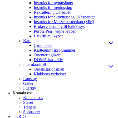
Instruks for nyttårsløpet
Instruks for treningsløp
Rekruttering CF-løpet
Instruks for aktivitetsdag i Nesparken
Instruks for Mossemesterskap (MM)
Brukerveiledning til Brikkesys
Purple Pen - tegne løyper
Utskrift av løyper
Kart
Grunneiere
Karttegningsprogrammer
Orienteringskart
DOMA-kartarkiv
Internkontroll
Organisasjonsplan
Klubbens vedtekter
Løpstøy
Galleri
Filarkiv
Kontakt oss
Kontakt oss
Styret
Trenere
Sponsorer
TUR-O