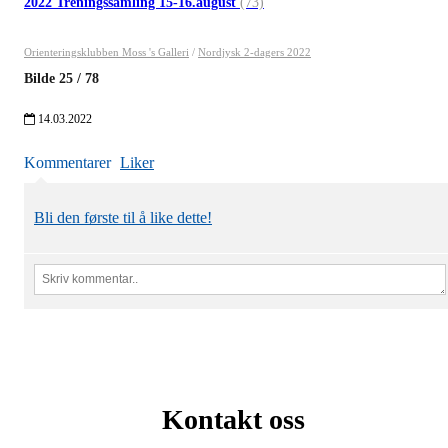
2022 Treningssamling 15-16.august
(73)
Orienteringsklubben Moss 's Galleri
/
Nordjysk 2-dagers 2022
Bilde
25
/
78
14.03.2022
Kommentarer
Liker
Bli den første til å like dette!
Kontakt oss