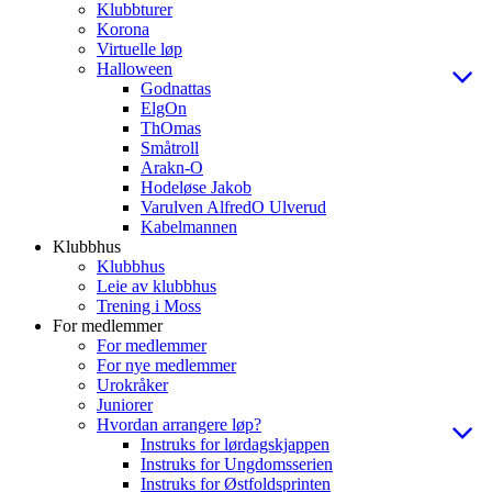
Klubbturer
Korona
Virtuelle løp
Halloween
Godnattas
ElgOn
ThOmas
Småtroll
Arakn-O
Hodeløse Jakob
Varulven AlfredO Ulverud
Kabelmannen
Klubbhus
Klubbhus
Leie av klubbhus
Trening i Moss
For medlemmer
For medlemmer
For nye medlemmer
Urokråker
Juniorer
Hvordan arrangere løp?
Instruks for lørdagskjappen
Instruks for Ungdomsserien
Instruks for Østfoldsprinten