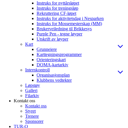
Instruks for nyttårsløpet
Instruks for treningsløp
Rekruttering CF-løpet
Instruks for aktivitetsdag i Nesparken
Instruks for Mossemesterskap (MM)
Brukerveiledning til Brikkesys
Purple Pen - tegne løyper
Utskrift av løyper
Kart
Grunneiere
Karttegningsprogrammer
Orienteringskart
DOMA-kartarkiv
Internkontroll
Organisasjonsplan
Klubbens vedtekter
Løpstøy
Galleri
Filarkiv
Kontakt oss
Kontakt oss
Styret
Trenere
Sponsorer
TUR-O