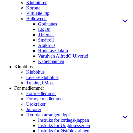
Klubbturer
Korona
Virtuelle løp
Halloween
Godnattas
ElgOn
ThOmas
Småtroll
Arakn-O
Hodeløse Jakob
Varulven AlfredO Ulverud
Kabelmannen
Klubbhus
Klubbhus
Leie av klubbhus
Trening i Moss
For medlemmer
For medlemmer
For nye medlemmer
Urokråker
Juniorer
Hvordan arrangere løp?
Instruks for lørdagskjappen
Instruks for Ungdomsserien
Instruks for Østfoldsprinten