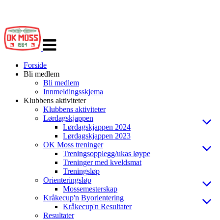
Veksle
navigasjon
Forside
Bli medlem
Bli medlem
Innmeldingsskjema
Klubbens aktiviteter
Klubbens aktiviteter
Lørdagskjappen
Lørdagskjappen 2024
Lørdagskjappen 2023
OK Moss treninger
Treningsopplegg/ukas løype
Treninger med kveldsmat
Treningsløp
Orienteringsløp
Mossemesterskap
Kråkecup'n Byorientering
Kråkecup'n Resultater
Resultater