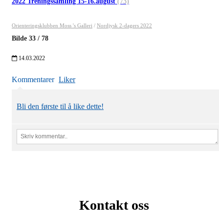
2022 Treningssamling 15-16.august
(73)
Orienteringsklubben Moss 's Galleri
/
Nordjysk 2-dagers 2022
Bilde
33
/
78
14.03.2022
Kommentarer
Liker
Bli den første til å like dette!
Kontakt oss