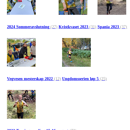
2024 Sommeravslutning
(27)
Kvistkvaset 2023
(31)
Spania 2023
(37)
Vegvesen mesterskap 2022
(12)
Ungdomsserien løp 5
(25)