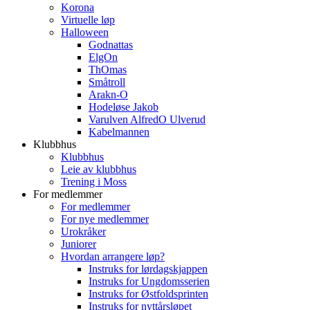
Korona
Virtuelle løp
Halloween
Godnattas
ElgOn
ThOmas
Småtroll
Arakn-O
Hodeløse Jakob
Varulven AlfredO Ulverud
Kabelmannen
Klubbhus
Klubbhus
Leie av klubbhus
Trening i Moss
For medlemmer
For medlemmer
For nye medlemmer
Urokråker
Juniorer
Hvordan arrangere løp?
Instruks for lørdagskjappen
Instruks for Ungdomsserien
Instruks for Østfoldsprinten
Instruks for nyttårsløpet