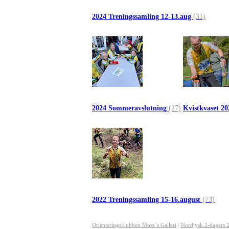
2024 Treningssamling 12-13.aug
(31)
2024 Sommeravslutning
(27)
Kvistkvaset 2
2022 Treningssamling 15-16.august
(73)
Orienteringsklubben Moss 's Galleri
/
Nordjysk 2-dagers 