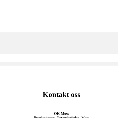
Kontakt oss
OK Moss
Besøksadresse: Noreødegården, Moss