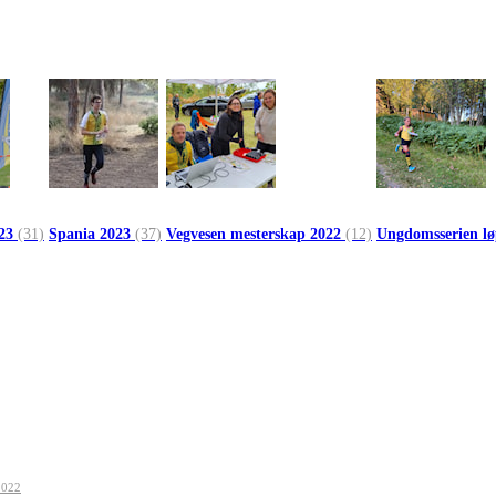
023
(31)
Spania 2023
(37)
Vegvesen mesterskap 2022
(12)
Ungdomsserien l
2022