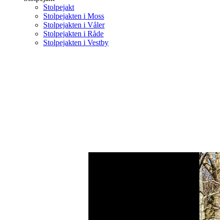
Stolpejakt
Stolpejakten i Moss
Stolpejakten i Våler
Stolpejakten i Råde
Stolpejakten i Vestby