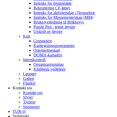
Instruks for treningsløp
Rekruttering CF-løpet
Instruks for aktivitetsdag i Nesparken
Instruks for Mossemesterskap (MM)
Brukerveiledning til Brikkesys
Purple Pen - tegne løyper
Utskrift av løyper
Kart
Grunneiere
Karttegningsprogrammer
Orienteringskart
DOMA-kartarkiv
Internkontroll
Organisasjonsplan
Klubbens vedtekter
Løpstøy
Galleri
Filarkiv
Kontakt oss
Kontakt oss
Styret
Trenere
Sponsorer
TUR-O
Stolpejakt