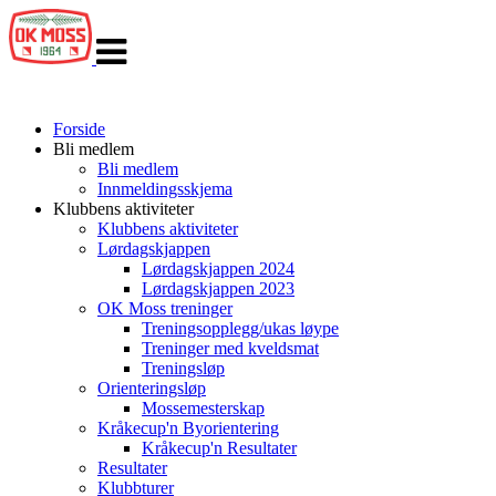
Veksle
navigasjon
Forside
Bli medlem
Bli medlem
Innmeldingsskjema
Klubbens aktiviteter
Klubbens aktiviteter
Lørdagskjappen
Lørdagskjappen 2024
Lørdagskjappen 2023
OK Moss treninger
Treningsopplegg/ukas løype
Treninger med kveldsmat
Treningsløp
Orienteringsløp
Mossemesterskap
Kråkecup'n Byorientering
Kråkecup'n Resultater
Resultater
Klubbturer